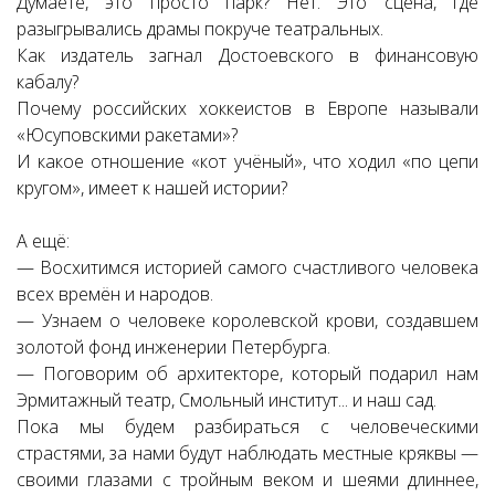
Думаете, это просто парк? Нет. Это сцена, где
разыгрывались драмы покруче театральных.
Как издатель загнал Достоевского в финансовую
кабалу?
Почему российских хоккеистов в Европе называли
«Юсуповскими ракетами»?
И какое отношение «кот учёный», что ходил «по цепи
кругом», имеет к нашей истории?
А ещё:
— Восхитимся историей самого счастливого человека
всех времён и народов.
— Узнаем о человеке королевской крови, создавшем
золотой фонд инженерии Петербурга.
— Поговорим об архитекторе, который подарил нам
Эрмитажный театр, Смольный институт... и наш сад.
Пока мы будем разбираться с человеческими
страстями, за нами будут наблюдать местные кряквы —
своими глазами с тройным веком и шеями длиннее,