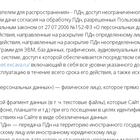
ателем для распространения» - ПДн, доступ неограниченног
м дачи согласия на обработку ПДн, разрешенных Пользова
льным законом от 27.07.2006 №152-ФЗ «О персональных д
йствия, направленные на раскрытие ПДн определенному лиц
действия, направленные на раскрытие ПДн неопределенному
ограмм для ЭВМ, баз данных, графических, аудиовизуальны
истеме, доступ к которой обеспечивается посредством с
cket.excava.ru/
включающий в себя все уровни указанного до
сплуатацию в течение всего срока его действия, а также ис
 персональных данных») — физическое лицо, которое прямо
й фрагмент данных (в т. ч. текстовые файлы), которые Сайт
оне, планшете и т.д.) при его посещении в целях идентиф
йствиях на Сайте в виде обезличенных данных.
а ПДн» — передача ПДн на территорию иностранного госуда
скому лицу или иностранному юридическому лицу.
ствия, в результате которых становится невозможным вос