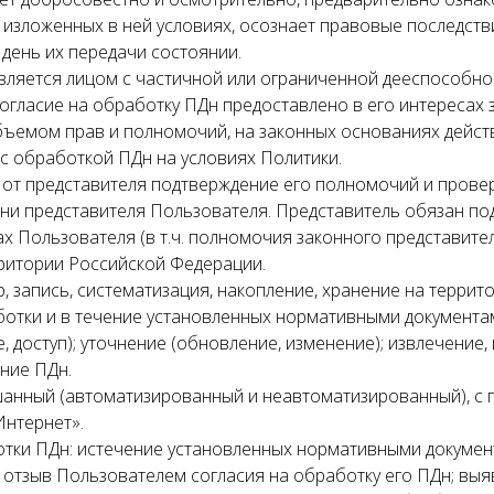
изложенных в ней условиях, осознает правовые последств
день их передачи состоянии.
 является лицом с частичной или ограниченной дееспособно
 согласие на обработку ПДн предоставлено в его интересах
ъемом прав и полномочий, на законных основаниях действу
 с обработкой ПДн на условиях Политики.
 от представителя подтверждение его полномочий и провер
ени представителя Пользователя. Представитель обязан п
ах Пользователя (в т.ч. полномочия законного представит
ритории Российской Федерации.
ор, запись, систематизация, накопление, хранение на терри
отки и в течение установленных нормативными документа
, доступ); уточнение (обновление, изменение); извлечение
ние ПДн.
шанный (автоматизированный и неавтоматизированный), с 
Интернет».
отки ПДн: истечение установленных нормативными докумен
 отзыв Пользователем согласия на обработку его ПДн; в