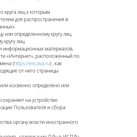
о круга лиц к которым
телем для распространения в
анных».
у или определенному кругу лиц.
 кругу лиц.
х и информационных материалов,
ети «Интернет», расположенный по
мена (
https://excava.ru
) , как
ходящие от него страницы
 или косвенно определено или
 сохраняет на устройстве
икации Пользователя и сбора
рства органу власти иностранного
становить содержание ПДн в ИСПДн