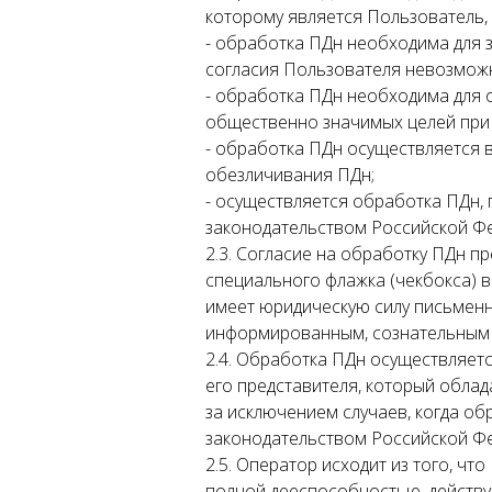
которому является Пользователь,
- обработка ПДн необходима для 
согласия Пользователя невозмож
- обработка ПДн необходима для 
общественно значимых целей при 
- обработка ПДн осуществляется в
обезличивания ПДн;
- осуществляется обработка ПДн,
законодательством Российской Ф
2.3. Согласие на обработку ПДн п
специального флажка (чекбокса) 
имеет юридическую силу письменн
информированным, сознательным 
2.4. Обработка ПДн осуществляет
его представителя, который облад
за исключением случаев, когда об
законодательством Российской Ф
2.5. Оператор исходит из того, ч
полной дееспособностью, действу