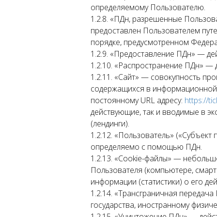
определяемому Пользователю.
1.2.8. «ПДн, разрешенные Пользов
предоставлен Пользователем путе
порядке, предусмотренном Федера
1.2.9. «Предоставление ПДн» — де
1.2.10. «Распространение ПДн» — 
1.2.11. «Сайт» — совокупность пр
содержащихся в информационной с
постоянному URL адресу:
https://ti
действующие, так и вводимые в эк
(лендинги).
1.2.12. «Пользователь» («Субъект
определяемо с помощью ПДн.
1.2.13. «Cookie-файлы» — небольшо
Пользователя (компьютере, смартф
информации (статистики) о его де
1.2.14. «Трансграничная передач
государства, иностранному физиче
1.2.15. «Уничтожение ПДн» — дей