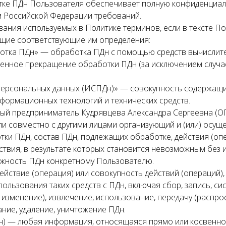
тке ПДн Пользователя обеспечивает полную конфиденциа
м Российской Федерации требований.
ования используемых в Политике терминов, если в тексте По
щие соответствующие им определения:
ботка ПДн» — обработка ПДн с помощью средств вычислите
менное прекращение обработки ПДн (за исключением случа
персональных данных (ИСПДн)» — совокупность содержащи
ормационных технологий и технических средств.
ьный предприниматель Кудрявцева Александра Сергеевна 
ли совместно с другими лицами организующий и (или) осущ
ки ПДн, состав ПДн, подлежащих обработке, действия (оп
йствия, в результате которых становится невозможным без
жность ПДн конкретному Пользователю.
действие (операция) или совокупность действий (операций
пользования таких средств с ПДн, включая сбор, запись, си
 изменение), извлечение, использование, передачу (распро
ание, удаление, уничтожение ПДн.
Дн) — любая информация, относящаяся прямо или косвенно