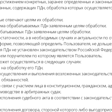
достижением конкретных, заранее определенных и законных
анных, содержащих ПДн, обработка которых осуществляет
рые отвечают целям их обработки;
ъема обрабатываемых ПДн заявленным целям обработки;
абатываемых ПДн заявленным целям обработки;
остаточности, а в необходимых случаях и актуальности по
 форме, позволяющей определить Пользователя, не дольше,
ия ПДн не установлен законодательством Российской Феде
или поручителем по которому является Пользователь;
ожет осуществляться в следующих случаях:
 на обработку его ПДн;
 осуществления и выполнения возложенных законодательс
 обязанностей;
 связи с участием лица в конституционном, гражданском, 
оизводстве в арбитражных судах;
исполнения судебного акта в соответствии с законодатель
исполнения договора, стороной которого либо выгодоприо