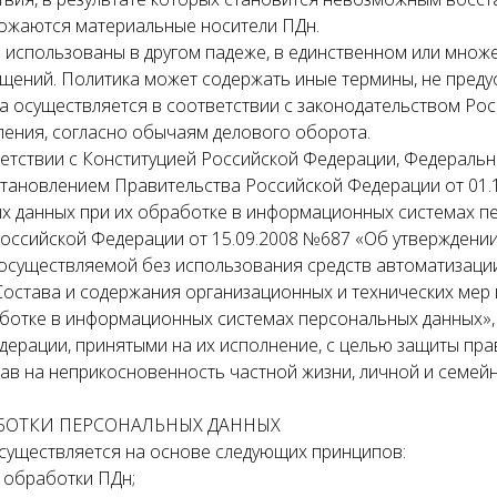
чтожаются материальные носители ПДн.
ь использованы в другом падеже, в единственном или множ
ащений. Политика может содержать иные термины, не пред
а осуществляется в соответствии с законодательством Рос
ления, согласно обычаям делового оборота.
ветствии с Конституцией Российской Федерации, Федеральн
тановлением Правительства Российской Федерации от 01.
х данных при их обработке в информационных системах п
оссийской Федерации от 15.09.2008 №687 «Об утверждени
осуществляемой без использования средств автоматизаци
Состава и содержания организационных и технических ме
ботке в информационных системах персональных данных»,
ерации, принятыми на их исполнение, с целью защиты пра
ав на неприкосновенность частной жизни, личной и семейн
АБОТКИ ПЕРСОНАЛЬНЫХ ДАННЫХ
существляется на основе следующих принципов:
 обработки ПДн;