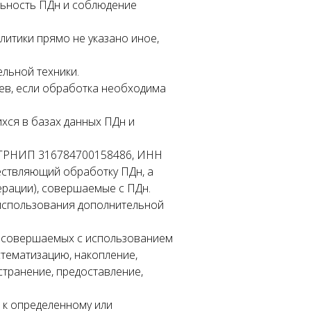
льность ПДн и соблюдение
литики прямо не указано иное,
льной техники.
ев, если обработка необходима
хся в базах данных ПДн и
(ОГРНИП 316784700158486, ИНН
ествляющий обработку ПДн, а
ерации), совершаемые с ПДн.
 использования дополнительной
), совершаемых с использованием
стематизацию, накопление,
странение, предоставление,
 к определенному или