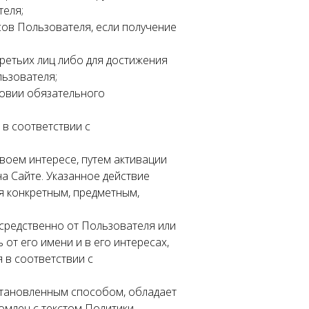
теля;
сов Пользователя, если получение
ретьих лиц либо для достижения
льзователя;
ловии обязательного
в соответствии с
своем интересе, путем активации
а Сайте. Указанное действие
я конкретным, предметным,
осредственно от Пользователя или
от его имени и в его интересах,
 в соответствии с
установленным способом, обладает
млен с текстом Политики,