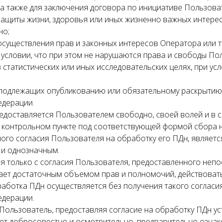
 а также для заключения договора по инициативе Пользова
защиты жизни, здоровья или иных жизненно важных интере
но;
осуществления прав и законных интересов Оператора или т
условии, что при этом не нарушаются права и свободы По
 статистических или иных исследовательских целях, при ус
 подлежащих опубликованию или обязательному раскрытию 
едерации.
редоставляется Пользователем свободно, своей волей и в 
в контрольном пункте под соответствующей формой сбора н
ого согласия Пользователя на обработку его ПДн, являетс
и однозначным.
ся только с согласия Пользователя, предоставленного неп
ает достаточным объемом прав и полномочий, действовать 
работка ПДн осуществляется без получения такого согласия
едерации.
то Пользователь, предоставляя согласие на обработку ПДн 
ет добросовестно и осмотрительно, предварительно ознако