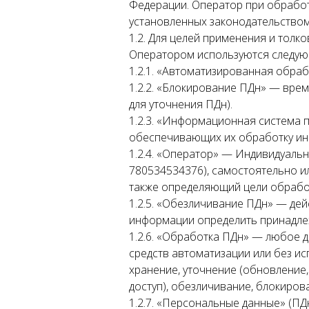
Федерации. Оператор при обрабо
установленных законодательство
1.2. Для целей применения и толк
Оператором используются следую
1.2.1. «Автоматизированная обра
1.2.2. «Блокирование ПДн» — вре
для уточнения ПДн).
1.2.3. «Информационная система 
обеспечивающих их обработку инф
1.2.4. «Оператор» — Индивидуал
780534534376), самостоятельно и
также определяющий цели обработ
1.2.5. «Обезличивание ПДн» — де
информации определить принадле
1.2.6. «Обработка ПДн» — любое 
средств автоматизации или без ис
хранение, уточнение (обновление,
доступ), обезличивание, блокиров
1.2.7. «Персональные данные» (П