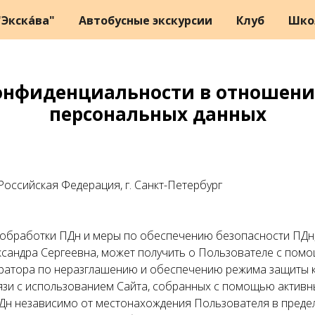
Экска́ва"
Автобусные экскурсии
Клуб
Шко
онфиденциальности в отношени
персональных данных
 Российская Федерация, г. Санкт-Петербург
к обработки ПДн и меры по обеспечению безопасности ПДн
сандра Сергеевна, может получить о Пользователе с помо
ератора по неразглашению и обеспечению режима защиты 
язи с использованием Сайта, собранных с помощью активны
Дн независимо от местонахождения Пользователя в преде