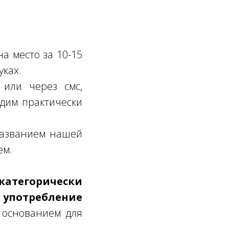
а место за 10-15
уках.
или через смс,
одим практически
 названием нашей
ем.
атегорически
 употребление
 основанием для