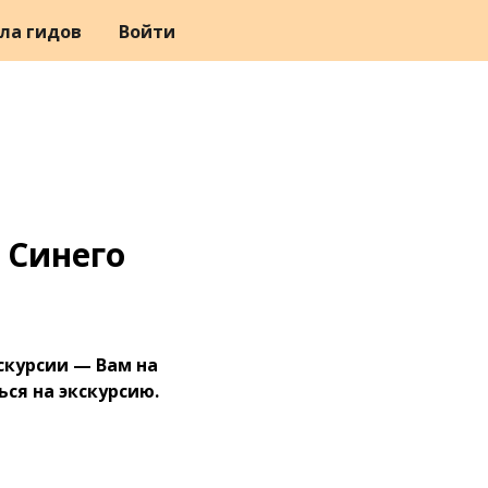
ла гидов
Войти
 Синего
скурсии — Вам на
ся на экскурсию.