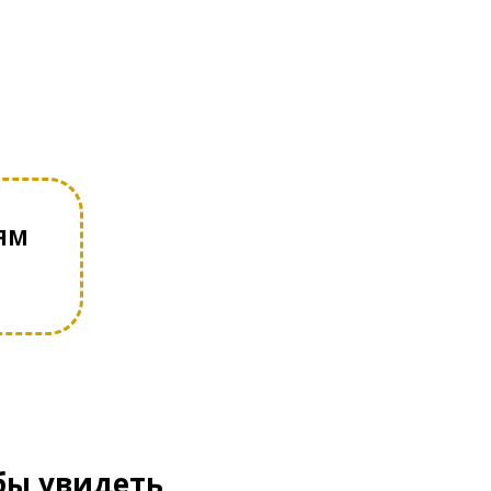
ЯМ
обы увидеть