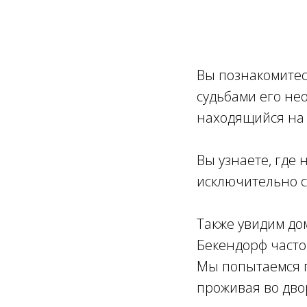
Ссылка на это место страницы:
#zapis
Вы познакомитес
судьбами его не
находящийся на
Вы узнаете, где
исключительно 
Также увидим до
Бекендорф часто
Мы попытаемся п
проживая во дво