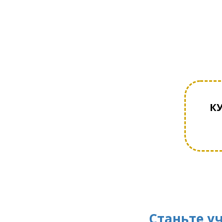
К
Станьте у