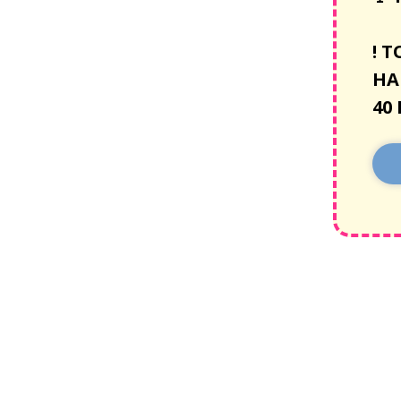
!
Т
НА
40