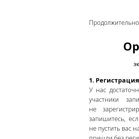
Продолжительнос
Ор
ЭК
1. Регистраци
У нас достаточн
участники за
не зарегистрир
запишитесь, ес
не пустить вас н
пришли без реги