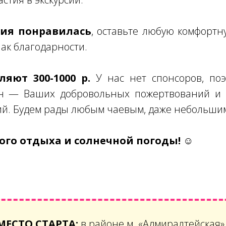
рсия понравилась
, оставьте любую комфортн
нак благодарности.
яют 300-1000 р.
У нас нет спонсоров, поэ
н — Ваших добровольных пожертвований и 
ий. Будем рады любым чаевым, даже небольши
го отдыха и солнечной погоды! ☺
МЕСТО СТАРТА:
в районе м. «Адмиралтейская»