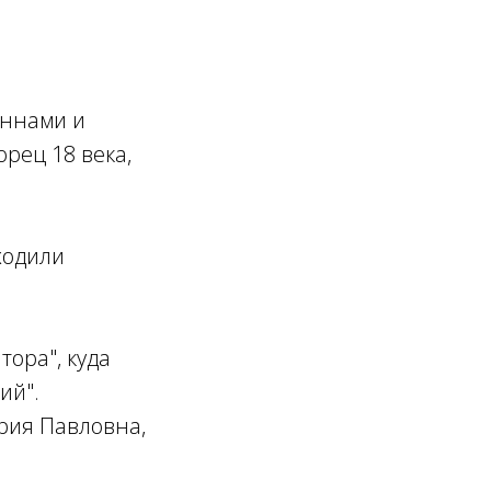
оннами и
рец 18 века,
ходили
ора", куда
ий".
рия Павловна,