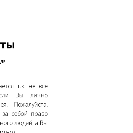
нты
ОДЕ
ется т.к. не все
Если Вы лично
ся. Пожалуйста,
 за собой право
много людей, а Вы
ртно).