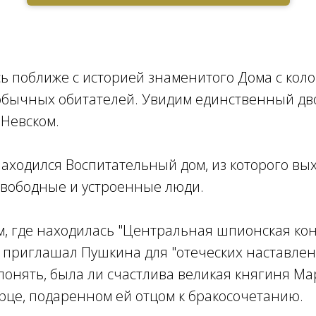
ь поближе с историей знаменитого Дома с кол
обычных обитателей. Увидим единственный дво
 Невском.
 находился Воспитательный дом, из которого вы
свободные и устроенные люди.
м, где находилась "Центральная шпионская конт
 приглашал Пушкина для "отеческих наставлен
онять, была ли счастлива великая княгиня Ма
рце, подаренном ей отцом к бракосочетанию.