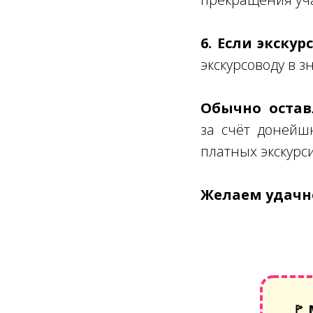
6. Если экску
экскурсоводу в з
Обычно оставл
за счёт донейш
платных экскурс
Желаем удачно
🚩