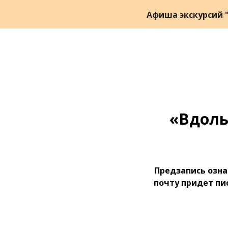
Афиша экскурсий "
«Вдоль
Предзапись озна
почту придет пи