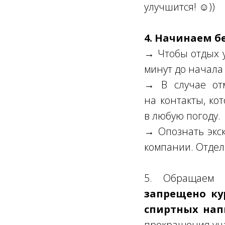
улучшится! ☺))
4. Начинаем б
→ Чтобы отдых у
минут до начала 
→ В случае от
на контакты, ко
в любую погоду.
→ Опознать экск
компании. Отдел
5. Обращаем
запрещено ку
спиртных нап
прекращения уча