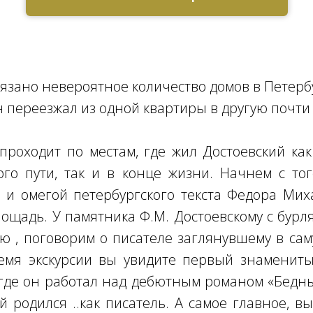
вязано невероятное количество домов в Петерб
н переезжал из одной квартиры в другую почти 
 проходит по местам, где жил Достоевский ка
ого пути, так и в конце жизни. Начнем с тог
 и омегой петербургского текста Федора Ми
ощадь. У памятника Ф.М. Достоевскому с бурл
ю , поговорим о писателе заглянувшему в са
ремя экскурсии вы увидите первый знамениты
 где он работал над дебютным романом «Бедны
й родился ..как писатель. А самое главное, вы