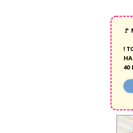
🚩
!
Т
НА
40
Санкт‑Пе
Графский 