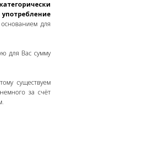
атегорически
 употребление
 основанием для
ую для Вас сумму
тому существуем
немного за счёт
м.