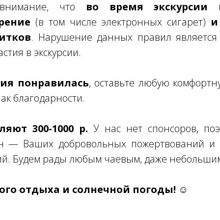
 внимание, что
во время экскурсии к
рение
(в том числе электронных сигарет)
и
итков
. Нарушение данных правил является
стия в экскурсии.
рсия понравилась
, оставьте любую комфортн
нак благодарности.
яют 300-1000 р.
У нас нет спонсоров, поэ
н — Ваших добровольных пожертвований и 
ий. Будем рады любым чаевым, даже небольши
го отдыха и солнечной погоды! ☺