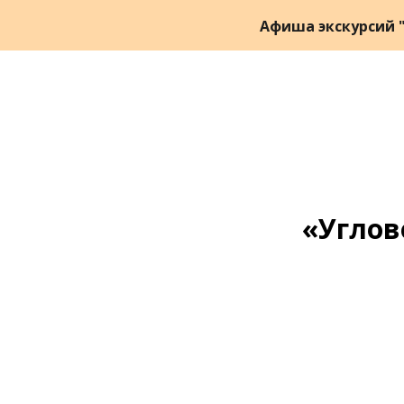
Афиша экскурсий "
«Углов
Ссылка на это место страницы:
#zapis