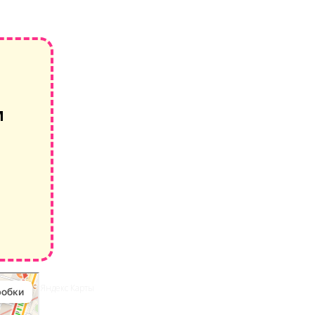
М
 пешком – Яндекс Карты