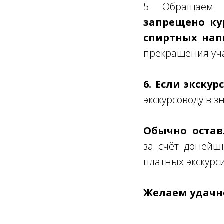
5. Обращаем
запрещено ку
спиртных нап
прекращения уча
6. Если экску
экскурсоводу в з
Обычно оставл
за счёт донейш
платных экскурс
Желаем удачно