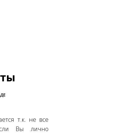
нты
ОДЕ
ется т.к. не все
Если Вы лично