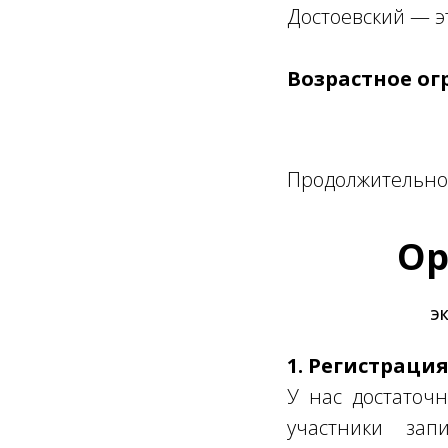
Достоевский —
э
Возрастное ог
Продолжительнос
Ор
ЭК
1. Регистраци
У нас достаточн
участники за