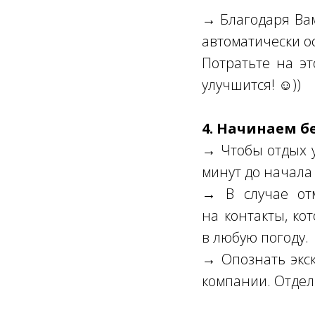
→ Благодаря Вам 
автоматически о
Потратьте на эт
улучшится! ☺))
4. Начинаем б
→ Чтобы отдых у
минут до начала 
→ В случае от
на контакты, ко
в любую погоду.
→ Опознать экск
компании. Отдел