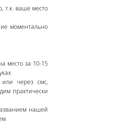
, т.к. ваше место
ение моментально
а место за 10-15
уках.
или через смс,
одим практически
 названием нашей
ем.