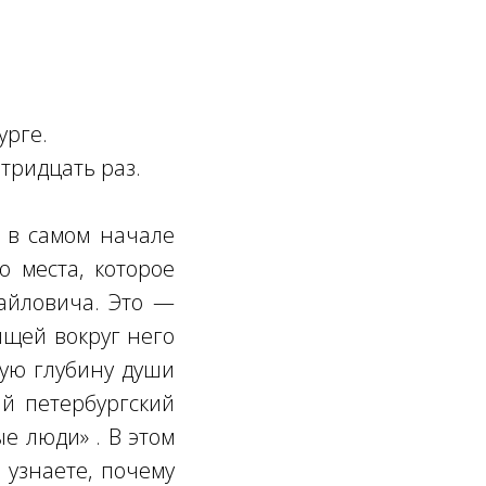
урге.
тридцать раз.
к в самом начале
о места, которое
хайловича. Это —
ящей вокруг него
мую глубину души
й петербургский
е люди» . В этом
 узнаете, почему