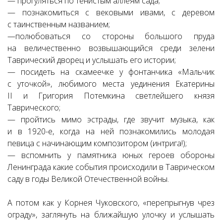
— прогуляться по тенистым аллеям сада;
— познакомиться с вековыми ивами, с деревом
с таинственным названием;
—полюбоваться со стороны большого пруда
на величественно возвышающийся среди зелени
Таврический дворец и услышать его истории;
— посидеть на скамеечке у фонтанчика «Мальчик
с уточкой», любимого места уединения Екатерины
II и Григория Потемкина светлейшего князя
Таврического;
— пройтись мимо эстрады, где звучит музыка, как
и в 1920-е, когда на ней познакомились молодая
певица с начинающим композитором (интрига!);
— вспомнить у памятника юных героев обороны
Ленинграда какие события происходили в Таврическом
саду в годы Великой Отечественной войны.
А потом как у Корнея Чуковского, «перепрыгнув чрез
ограду», заглянуть на ближайшую улочку и услышать