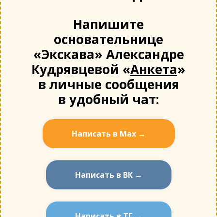
Напишите
основательнице
«Экскава» Александре
Кудрявцевой «
Анкета
»
в личные сообщения
в удобный чат:
Написать в Мах →
Написать в ВК →
Написать в ТГ →