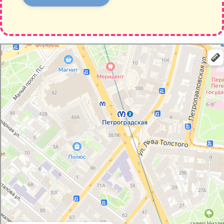
Санкт‑Петербург
Каменноостровский проспект, 36/73Б: как доехать на автомобиле,
общественным транспортом или пешком – Яндекс Карты