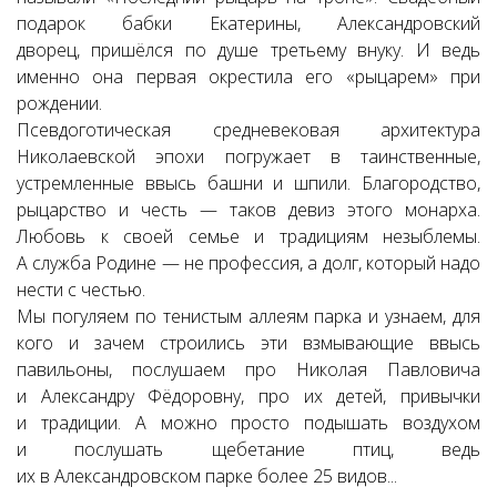
подарок бабки Екатерины, Александровский
дворец, пришёлся по душе третьему внуку. И ведь
именно она первая окрестила его «рыцарем» при
рождении.
Псевдоготическая средневековая архитектура
Николаевской эпохи погружает в таинственные,
устремленные ввысь башни и шпили. Благородство,
рыцарство и честь — таков девиз этого монарха.
Любовь к своей семье и традициям незыблемы.
А служба Родине — не профессия, а долг, который надо
нести с честью.
Мы погуляем по тенистым аллеям парка и узнаем, для
кого и зачем строились эти взмывающие ввысь
павильоны, послушаем про Николая Павловича
и Александру Фёдоровну, про их детей, привычки
и традиции. А можно просто подышать воздухом
и послушать щебетание птиц, ведь
их в Александровском парке более 25 видов...