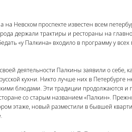
а на Невском проспекте известен всем петерб
 рода держали трактиры и рестораны на главн
бедать «у Палкина» входило в программу у все
своей деятельности Палкины заявили о себе, ка
русской кухни. Никто лучше них в Петербурге н
кими блюдами. Эти традиции продолжаются и п
торане со старым названием «Палкин». Прежн
ором этаже, новый разместили в бывшей кварт
е.