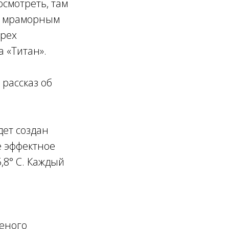
осмотреть, там
м мраморным
трех
 «Титан».
рассказ об
дет создан
е эффектное
,8° С. Каждый
женого