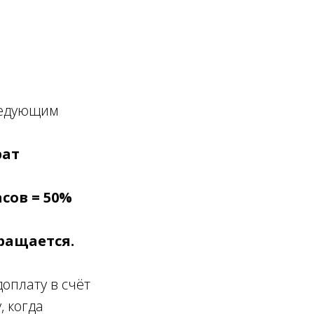
следующим
рат
асов = 50%
вращается.
оплату в счёт
, когда