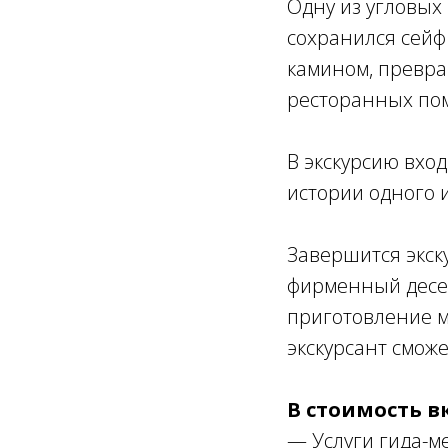
Одну из угловых 
сохранился сейф
камином, превра
ресторанных пом
В экскурсию вхо
истории одного 
Завершится экск
фирменный десер
приготовление м
экскурсант сможе
В стоимость в
— Услуги гида-м