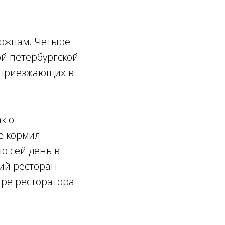
уржцам. Четыре
ой петербургской
х приезжающих в
к о
е кормил
о сей день в
ий ресторан
ире ресторатора