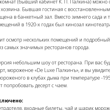
комнат (бывший кабинет К. П. Палкина) можно 
 хозяина. Бывшая гостиная с восстановленны
щена в банкетный зал. Вместо зимнего сада и 
ещений в 1920-х годах был кинозал кинотеатра
дит осмотр нескольких помещений и подробный 
из самых значимых ресторанов города.
урсия небольшим шоу от ресторана. При вас бу
т, мороженое «De Luxe Палкинъ», и вы увидит
ороженого в клубах дыма при температуре -195
т попробовать десерт с чаем.
ключено:
етрдотеля, входные билеты, чай и шарик моро