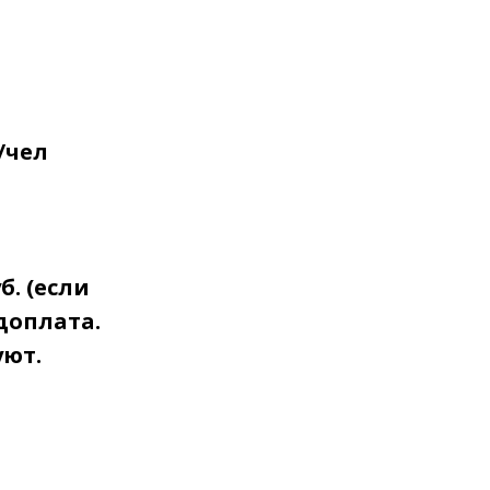
/чел
б. (если
едоплата.
уют.