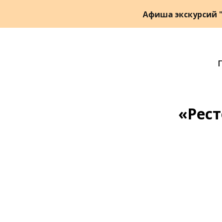
Афиша экскурсий "
«Рес