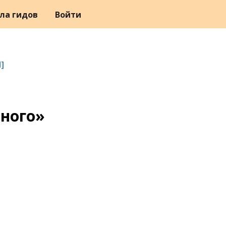
ла гидов
Войти
]
ного»