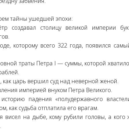
бездну забвения.
оем тайны ушедшей эпохи:
тр создавал столицу великой империи бук
гов.
де, которому всего 322 года, появился сам
овной траты Петра I — суммы, которой хватило
раблей.
, как царь вершил суд над неверной женой.
ления империей внуком Петра Великого.
историю падения «полудержавного властел
м, как судьба отплатила его врагам.
я висел на дыбе, кому рубили головы, а кого
.