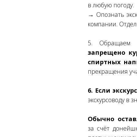
в любую погоду.
→ Опознать экск
компании. Отдел
5. Обращаем
запрещено ку
спиртных нап
прекращения уча
6. Если экску
экскурсоводу в з
Обычно оставл
за счёт донейш