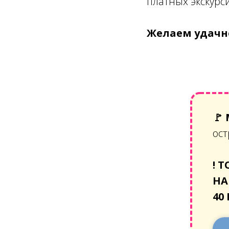
платных экскурс
Желаем удачно
🚩
ост
!
Т
НА
40