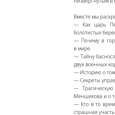
низвергнутым в 
Вместе мы раскр
— Как царь Пё
болотистых бере
— Почему в горо
в мире.
— Тайну басносл
двух военных ко
— Историю о том
— Секреты управ
— Трагическую 
Меншикова и о то
— Кто в то врем
страшная участь