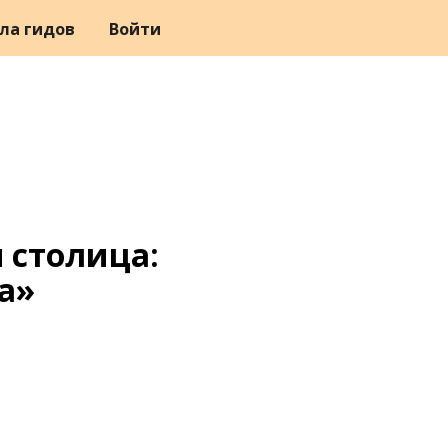
ла гидов
Войти
 столица:
а
»