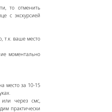
ти, то отменить
це с экскурсией
, т.к. ваше место
ение моментально
а место за 10-15
уках.
или через смс,
одим практически