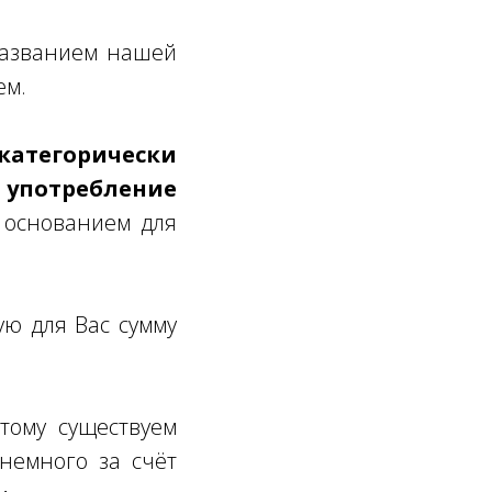
 названием нашей
ем.
атегорически
 употребление
 основанием для
ую для Вас сумму
тому существуем
немного за счёт