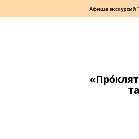
Афиша экскурсий "
«
Про́кля
т
Ссылка на это место страницы:
#zapis