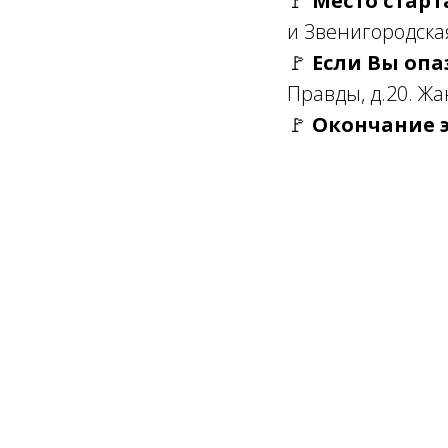
🚩
Место старт
и Звенигородска
🚩
Если Вы опа
Правды, д.20. Жа
🚩
Окончание 