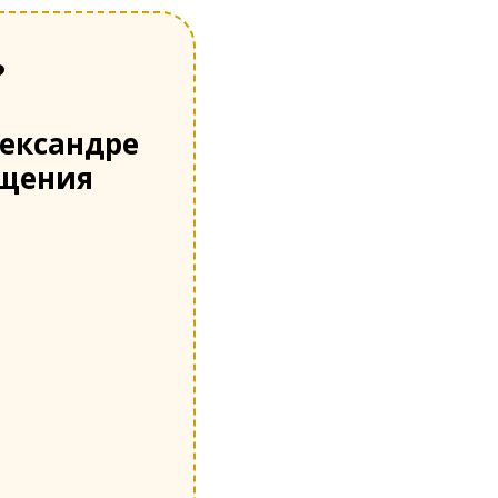
?
ександре
бщения