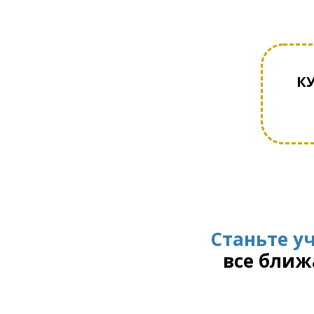
К
Станьте у
все ближ