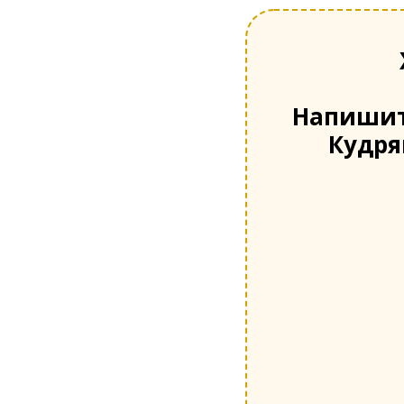
Напишит
Кудря