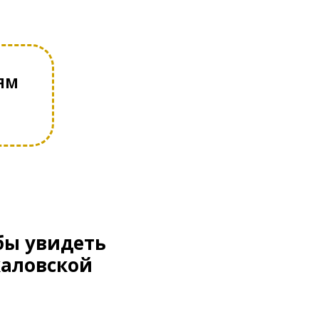
ЯМ
обы увидеть
каловской