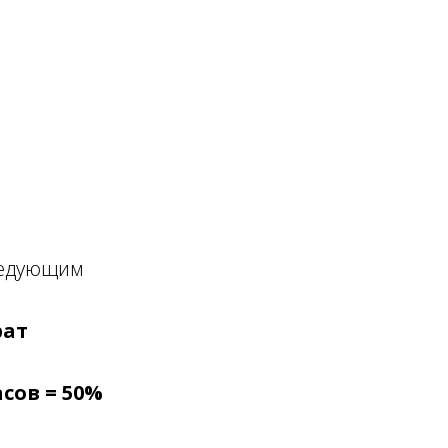
следующим
рат
асов = 50%