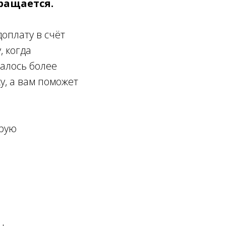
вращается.
оплату в счёт
, когда
талось более
у, а вам поможет
орую