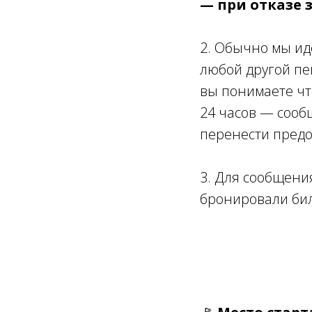
— при отказе 
2. Обычно мы ид
любой другой пе
вы понимаете что
24 часов — сообщ
перенести предо
3. Для сообщени
бронировали бил
Ссылка на это место страницы:
#zapis