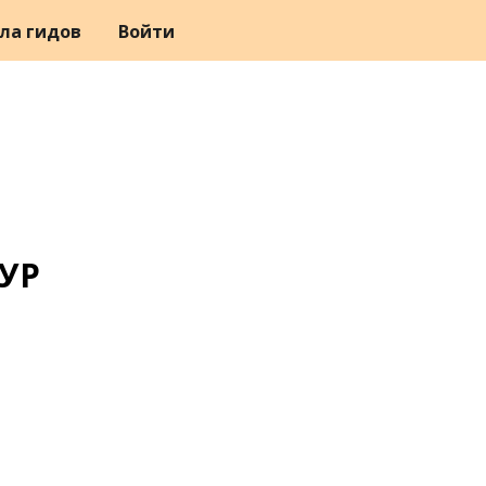
ла гидов
Войти
УР