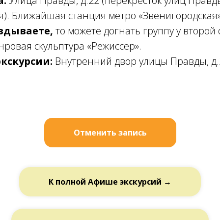
а:
Улица Правды, д.22 (перекресток улиц Правд
я). Ближайшая станция метро «Звенигородская»
здываете,
то можете догнать группу у второй 
нровая скульптура «Режиссер».
экскурсии:
Внутренний двор улицы Правды, д.
Отменить запись
К полной Афише экскурсий →