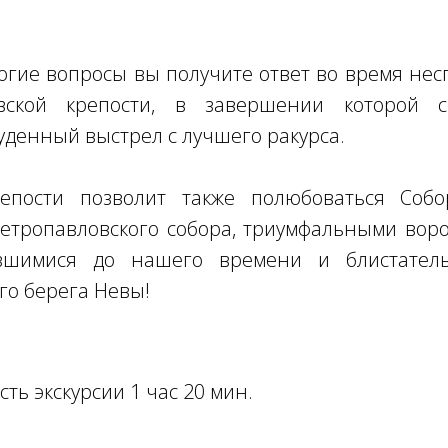
огие вопросы вы получите ответ во время не
вской крепости, в завершении которой с
денный выстрел с лучшего ракурса.
репости позволит также полюбоваться Соб
етропавловского собора, триумфальными вор
ившимися до нашего времени и блистател
о берега Невы!
ть экскурсии 1 час 20 мин.