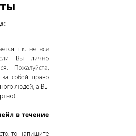
нты
ОДЕ
ется т.к. не все
Если Вы лично
ся. Пожалуйста,
 за собой право
много людей, а Вы
ртно).
мейл в течение
сто, то напишите