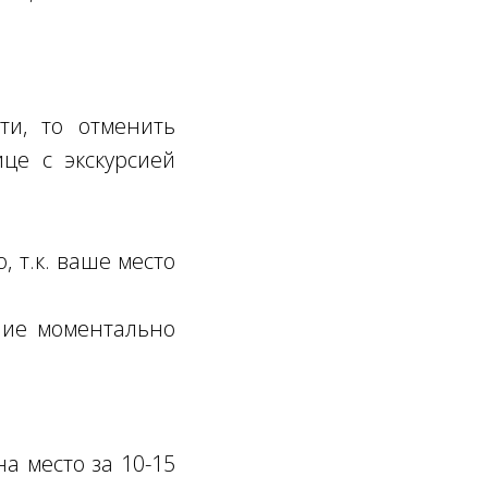
ти, то отменить
це с экскурсией
, т.к. ваше место
ение моментально
а место за 10-15