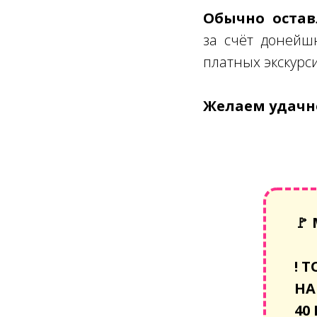
Обычно оставл
за счёт донейш
платных экскурс
Желаем удачно
🚩
!
Т
НА
40