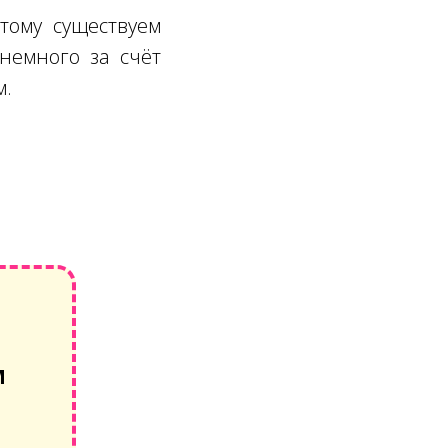
тому существуем
немного за счёт
м.
М