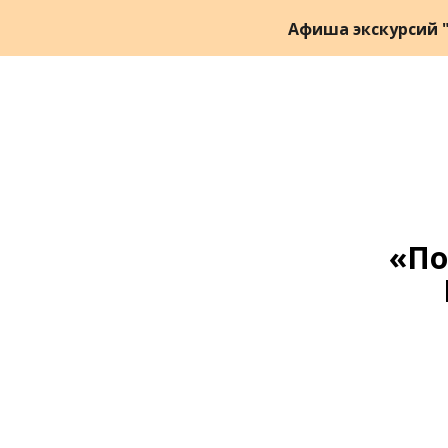
Афиша экскурсий "
«По
Ссылка на это место страницы:
#zapis