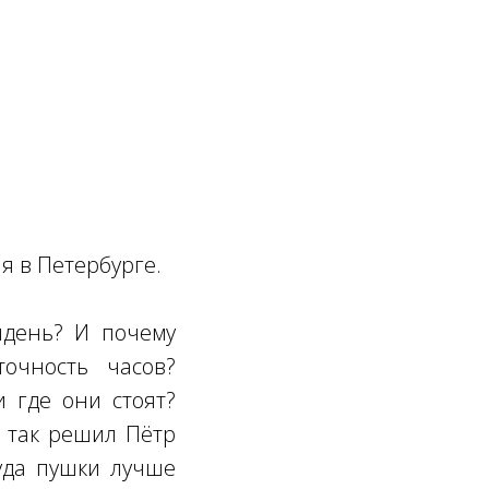
я в Петербурге.
лдень? И почему
очность часов?
 где они стоят?
А так решил Пётр
куда пушки лучше