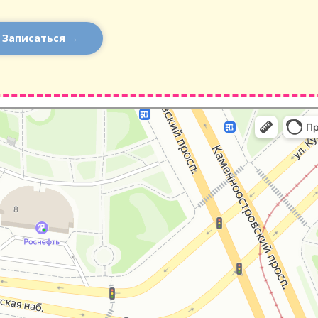
Записаться →
тербург
р онлайн: построение маршрута на карте — Яндекс Карты