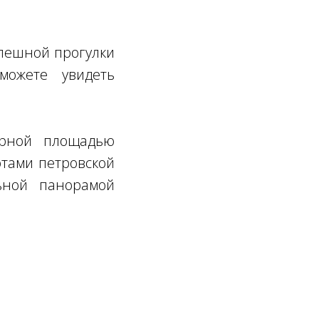
спешной прогулки
можете увидеть
орной площадью
отами петровской
ьной панорамой