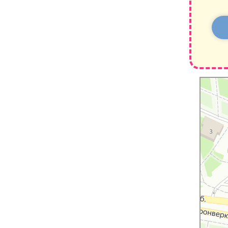
Санкт‑Пе
Навигато