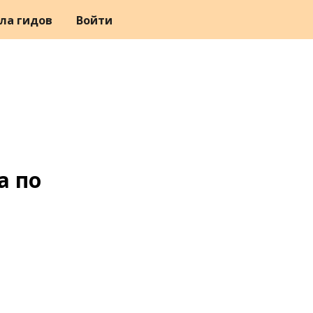
ла гидов
Войти
а по
»