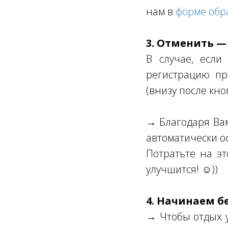
нам в
форме обр
3. Отменить —
В случае, если
регистрацию пр
(внизу после кно
→ Благодаря Вам 
автоматически о
Потратьте на эт
улучшится! ☺))
4. Начинаем б
→ Чтобы отдых у