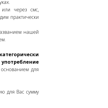
уках.
или через смс,
одим практически
 названием нашей
ем.
атегорически
 употребление
 основанием для
ую для Вас сумму