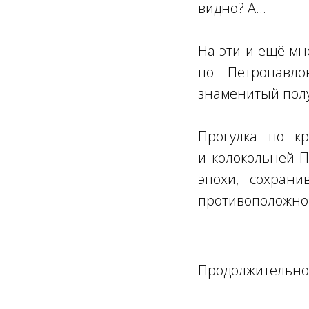
видно? А...
На эти и ещё мн
по Петропавло
знаменитый полу
Прогулка по к
и колокольней П
эпохи, сохран
противоположног
Продолжительнос