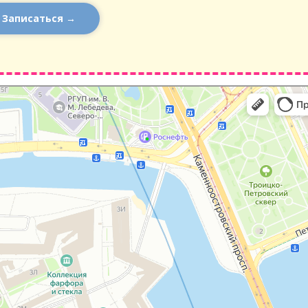
Записаться →
тербург
я Петропавловская крепость, 3И: как доехать на автомобиле, общественным 