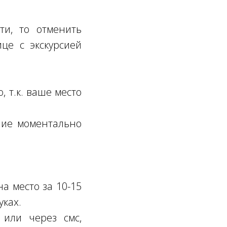
ти, то отменить
це с экскурсией
, т.к. ваше место
ение моментально
а место за 10-15
уках.
или через смс,