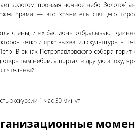
ает золотом, пронзая ночное небо. Золотой а
жекторами — это хранитель спящего горо
тся стены, и их бастионы отбрасывают длин
кторов четко и ярко выхватил скульптуры в Пе
етр. В окнах Петропавловского собора горит с
д открытым небом, а портал в другую эпоху, я
тягательный.
ть экскурсии 1 час 30 минут
ганизационные моме