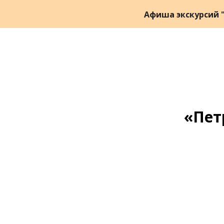
Афиша экскурсий "
«Пет
Ссылка на это место страницы:
#zapis