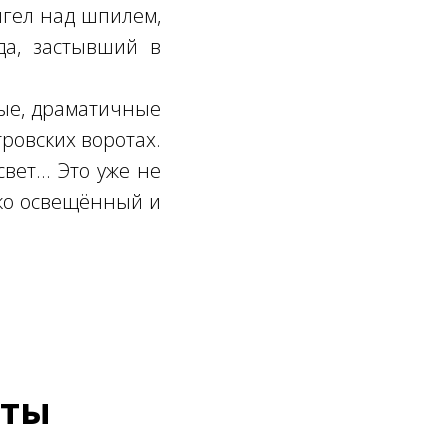
нгел над шпилем,
да, застывший в
ные, драматичные
тровских воротах.
вет... Это уже не
рко освещённый и
нты