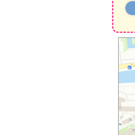
Санкт‑Пе
территори