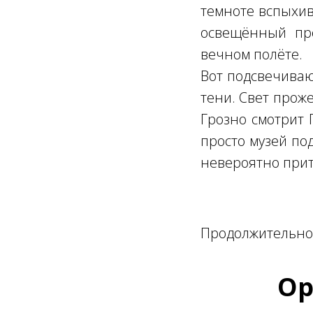
темноте вспыхив
освещённый про
вечном полёте.
Вот подсвечиваю
тени. Свет проже
Грозно смотрит П
просто музей по
невероятно при
Продолжительнос
Ор