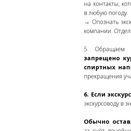
на контакты, ко
в любую погоду.
→ Опознать экск
компании. Отдел
5. Обращаем
запрещено ку
спиртных нап
прекращения уча
6. Если экску
экскурсоводу в з
Обычно оставл
за счёт донейш