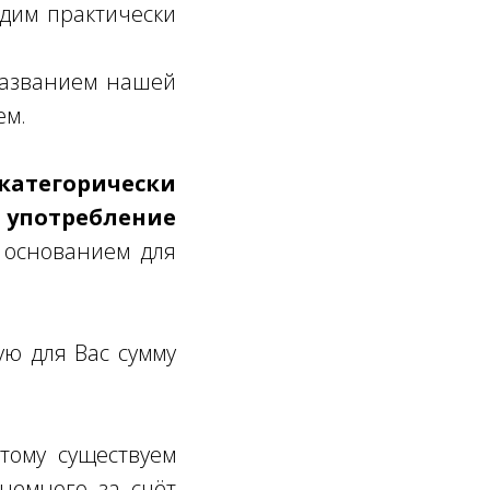
одим практически
 названием нашей
ем.
атегорически
 употребление
 основанием для
ую для Вас сумму
тому существуем
немного за счёт