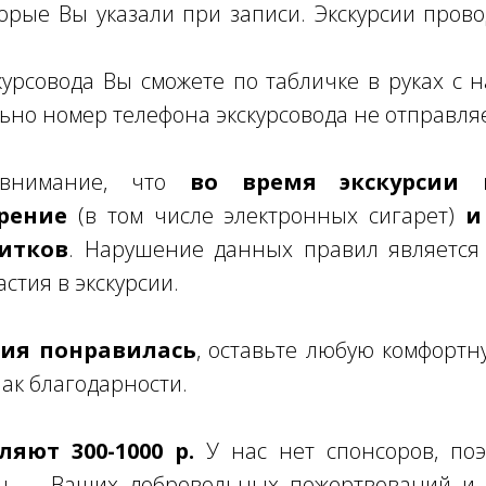
торые Вы указали при записи. Экскурсии пров
урсовода Вы сможете по табличке в руках с
ьно номер телефона экскурсовода не отправля
 внимание, что
во время экскурсии к
рение
(в том числе электронных сигарет)
и
итков
. Нарушение данных правил является
стия в экскурсии.
рсия понравилась
, оставьте любую комфортн
нак благодарности.
яют 300-1000 р.
У нас нет спонсоров, поэ
н — Ваших добровольных пожертвований и 