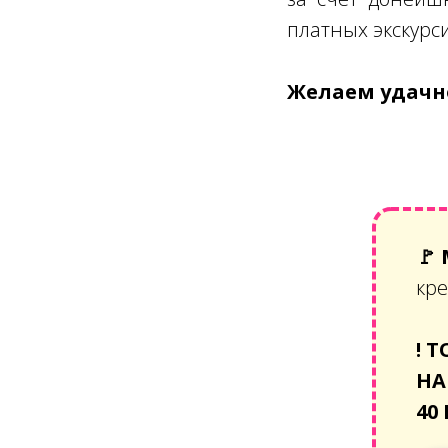
платных экскурс
Желаем удачно
🚩
кре
!
Т
НА
40