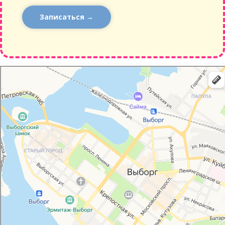
Записаться →
Выборг
Крепостная улица, 30: как доехать на автомобиле, общественным транспортом
или пешком – Яндекс Карты