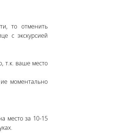
ти, то отменить
це с экскурсией
, т.к. ваше место
ение моментально
а место за 10-15
уках.