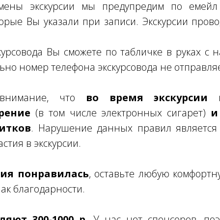
мены экскурсии мы предупредим по емейл 
торые Вы указали при записи. Экскурсии пров
урсовода Вы сможете по табличке в руках с
ьно номер телефона экскурсовода не отправля
 внимание, что
во время экскурсии к
рение
(в том числе электронных сигарет)
и
итков
. Нарушение данных правил является
стия в экскурсии.
рсия понравилась
, оставьте любую комфортн
нак благодарности.
яют 300-1000 р.
У нас нет спонсоров, поэ