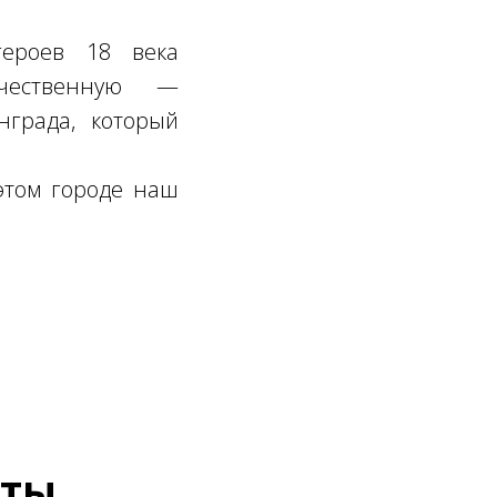
героев 18 века
чественную —
нграда, который
 этом городе наш
нты