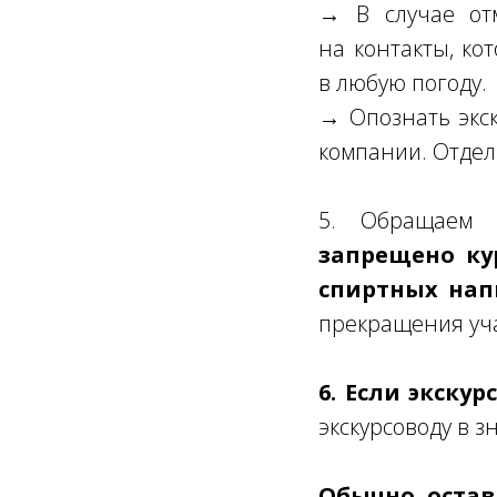
→ В случае от
на контакты, ко
в любую погоду.
→ Опознать экск
компании. Отдел
5. Обращаем
запрещено ку
спиртных нап
прекращения уча
6. Если экску
экскурсоводу в з
Обычно оставл