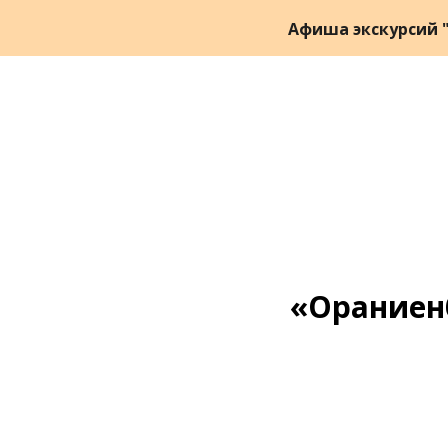
Афиша экскурсий "
«Ораниен
Ссылка на это место страницы:
#zapis