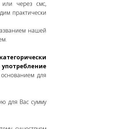
или через смс,
одим практически
 названием нашей
ем.
атегорически
 употребление
 основанием для
ую для Вас сумму
тому существуем