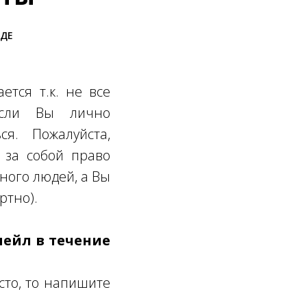
ОДЕ
ется т.к. не все
Если Вы лично
ся. Пожалуйста,
 за собой право
много людей, а Вы
ртно).
мейл в течение
сто, то напишите