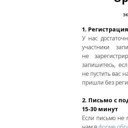
ЭК
1. Регистраци
У нас достаточн
участники за
не зарегистрир
запишитесь, ес
не пустить вас н
пришли без реги
2. Письмо с п
15-30 минут
Если письмо не 
нам в
форме обр