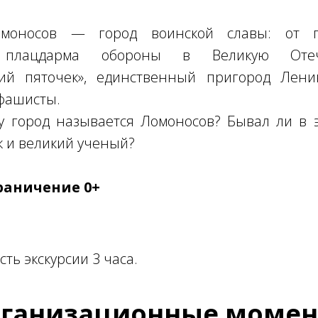
омоносов — город воинской славы: от 
 плацдарма обороны в Великую Оте
ий пяточек», единственный пригород Лени
 фашисты.
му город называется Ломоносов? Бывал ли в
 и великий ученый?
раничение 0+
ть экскурсии 3 часа.
ганизационные моме