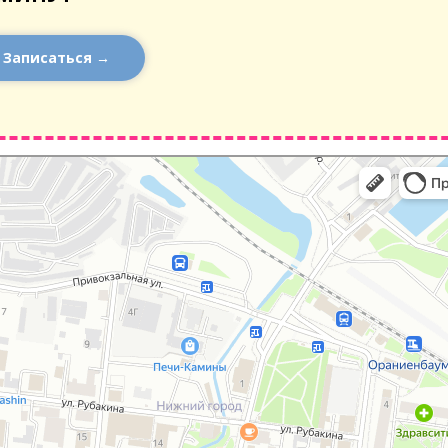
Записаться →
тербург
тербург — Яндекс Карты