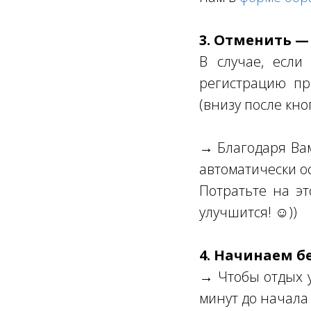
3. Отменить —
В случае, если
регистрацию пр
(внизу после кно
→ Благодаря Вам 
автоматически о
Потратьте на эт
улучшится! ☺))
4. Начинаем б
→ Чтобы отдых у
минут до начала 