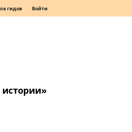
ла гидов
Войти
 истории»