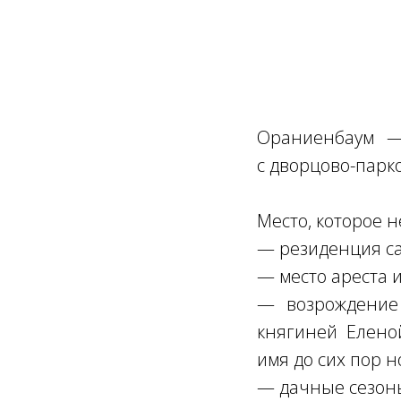
Ораниенбаум —
с дворцово-парк
Место, которое 
— резиденция са
— место ареста и
— возрождение 
княгиней Еленой
имя до сих пор н
— дачные сезоны