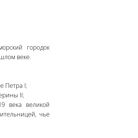
орский городок
шлом веке.
 Петра I;
ерины II;
19 века великой
рительницей, чье