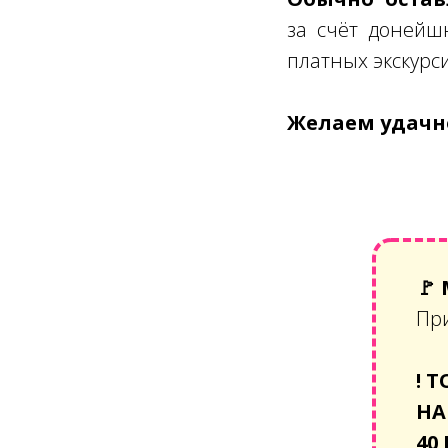
за счёт донейш
платных экскурс
Желаем удачно
🚩
Пр
!
Т
НА
40