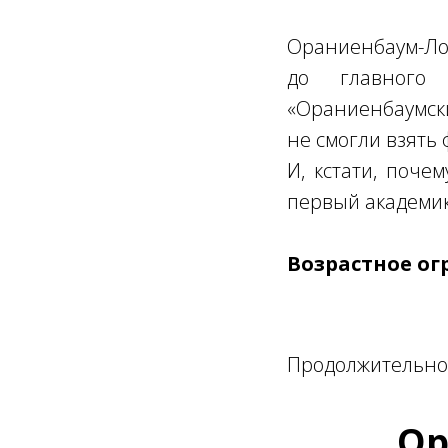
Ораниенбаум-Л
до главного
«Ораниенбаумск
не смогли взять
И, кстати, поче
первый академик
Возрастное ог
Продолжительнос
Ор