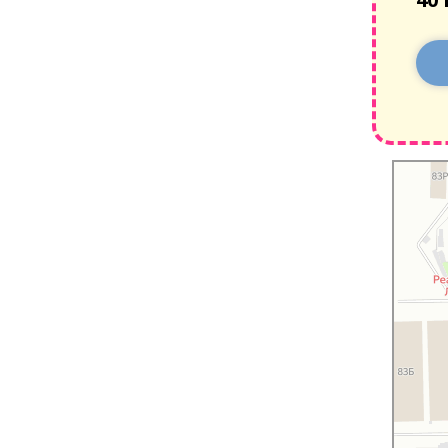
Санкт‑Пе
Московски