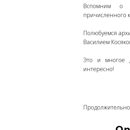
Вспомним о п
причисленного к
Полюбуемся архи
Василием Косяко
Это и многое д
интересно!
Продолжительнос
Ор