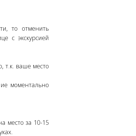
ти, то отменить
це с экскурсией
, т.к. ваше место
ение моментально
а место за 10-15
уках.