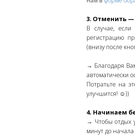
нам в
форме обр
3. Отменить —
В случае, если
регистрацию пр
(внизу после кно
→ Благодаря Вам 
автоматически о
Потратьте на эт
улучшится! ☺))
4. Начинаем б
→ Чтобы отдых у
минут до начала 