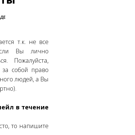
ОДЕ
ется т.к. не все
Если Вы лично
ся. Пожалуйста,
 за собой право
много людей, а Вы
ртно).
мейл в течение
сто, то напишите