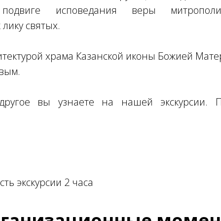
одвиге исповедания веры митрополи
 лику святых.
тектурой храма Казанской иконы Божией Мате
вым.
ругое вы узнаете на нашей экскурсии. П
ть экскурсии 2 часа
ганизационные моме