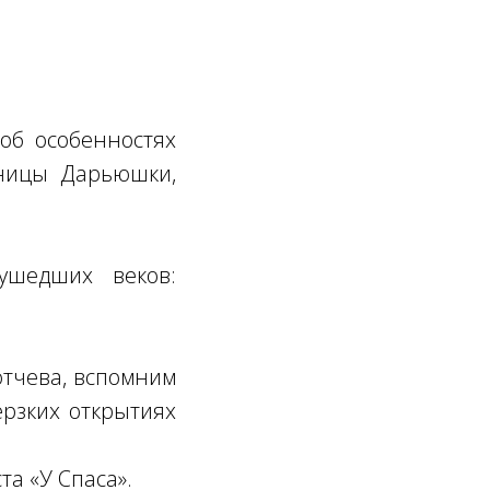
об особенностях
нницы Дарьюшки,
ушедших веков:
ютчева, вспомним
ерзких открытиях
а «У Спаса».