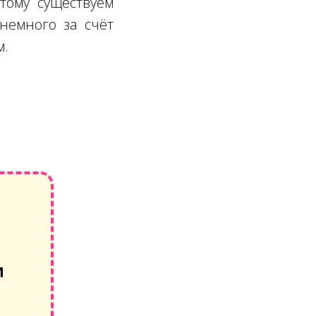
тому существуем
немного за счёт
м.
М