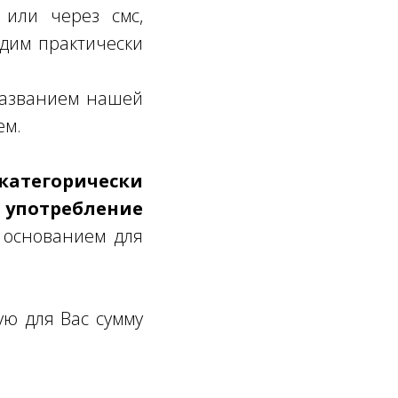
или через смс,
одим практически
 названием нашей
ем.
атегорически
 употребление
 основанием для
ую для Вас сумму