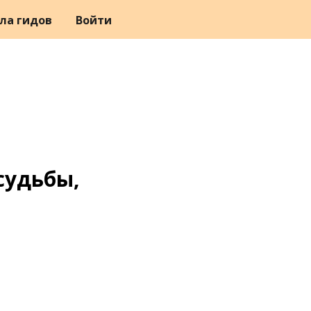
ла гидов
Войти
судьбы,