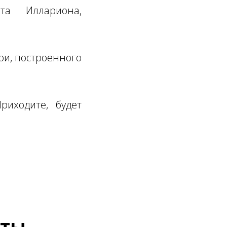
та Иллариона,
ри, построенного
риходите, будет
нты