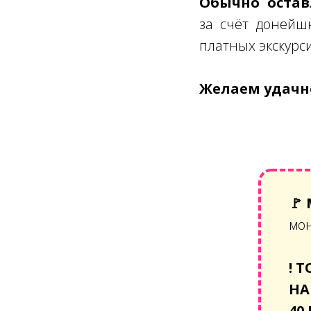
Обычно оставл
за счёт донейш
платных экскурс
Желаем удачно
🚩
мо
!
Т
НА
40