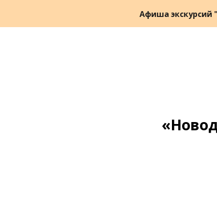
Афиша экскурсий "
«Новод
Ссылка на это место страницы:
#zapis