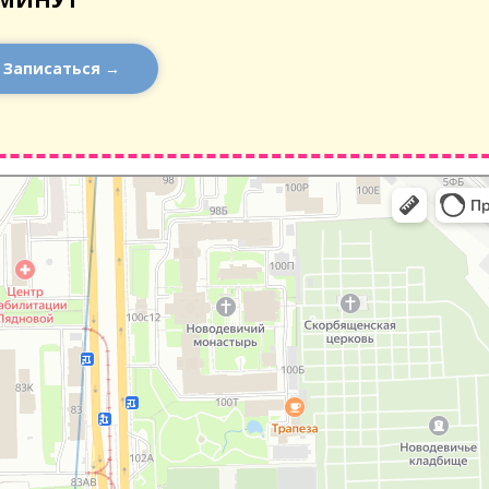
Записаться →
тербург
й проспект, 100к2: как доехать на автомобиле, общественным транспортом и