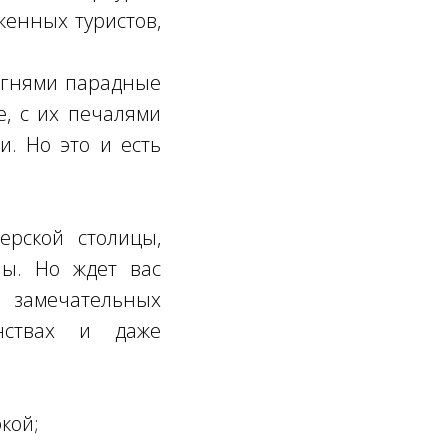
рженных туристов,
 огнями парадные
, с их печалями
и. Но это и есть
ерской столицы,
ны. Но ждет вас
замечательных
анствах и даже
кой;