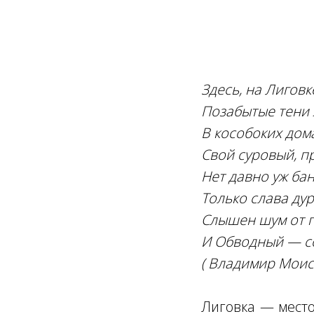
Здесь, на Лигов
Позабытые тени 
В кособоких дом
Свой суровый, п
Нет давно уж ба
Только слава дур
Слышен шум от 
И Обводный — со
( Владимир Моис
Лиговка — место