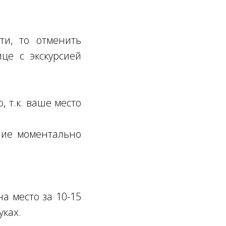
ти, то отменить
це с экскурсией
, т.к. ваше место
ение моментально
а место за 10-15
уках.