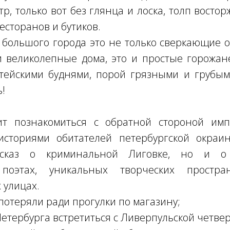
р, только вот без глянца и лоска, толп восто
есторанов и бутиков.
 большого города это не только сверкающие
 великолепные дома, это и простые горожане
тейскими буднями, порой грязными и грубым
!
т познакомиться с обратной стороной имп
сториями обитателей петербургской окраи
ссказ о криминальной Лиговке, но и о 
, поэтах, уникальных творческих простр
 улицах.
потеряли ради прогулки по магазину;
Петербурга встретиться с Ливерпульской четвер