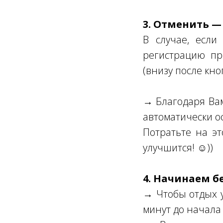
3. Отменить —
В случае, если
регистрацию пр
(внизу после кно
→ Благодаря Вам 
автоматически о
Потратьте на эт
улучшится! ☺))
4. Начинаем б
→ Чтобы отдых у
минут до начала 