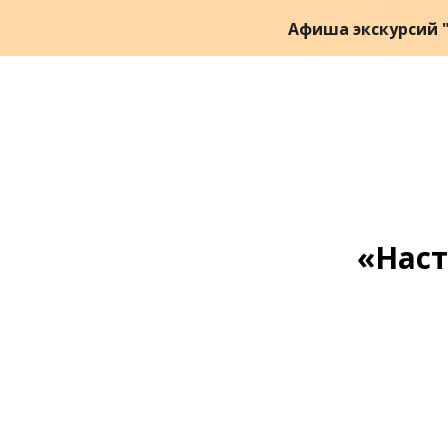
Афиша экскурсий "
«Наст
Ссылка на это место страницы:
#zapis