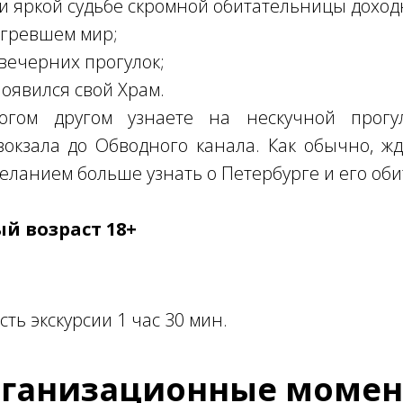
 яркой судьбе скромной обитательницы доход
огревшем мир;
вечерних прогулок;
появился свой Храм.
гом другом узнаете на нескучной прогу
вокзала до Обводного канала. Как обычно, ж
еланием больше узнать о Петербурге и его оби
й возраст 18+
ть экскурсии 1 час 30 мин.
ганизационные моме