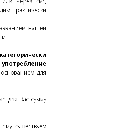
или через смс,
одим практически
 названием нашей
ем.
атегорически
 употребление
 основанием для
ую для Вас сумму
тому существуем