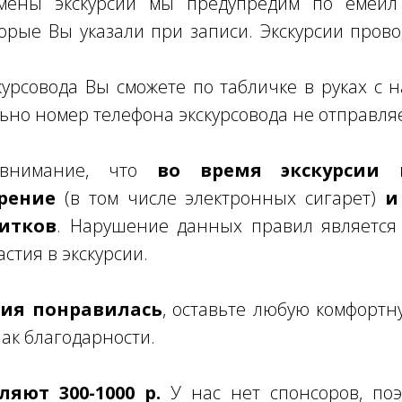
мены экскурсии мы предупредим по емейл 
торые Вы указали при записи. Экскурсии пров
урсовода Вы сможете по табличке в руках с
ьно номер телефона экскурсовода не отправля
 внимание, что
во время экскурсии к
рение
(в том числе электронных сигарет)
и
итков
. Нарушение данных правил является
стия в экскурсии.
рсия понравилась
, оставьте любую комфортн
нак благодарности.
яют 300-1000 р.
У нас нет спонсоров, поэ