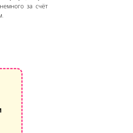
немного за счёт
м.
М