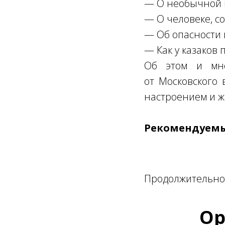
— О необычной и
— О человеке, с
— Об опасности 
— Как у казаков 
Об этом и мно
от Московского 
настроением и ж
Рекомендуемы
Продолжительнос
Ор