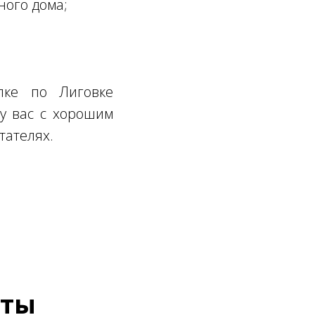
ного дома;
лке по Лиговке
ду вас с хорошим
тателях.
нты