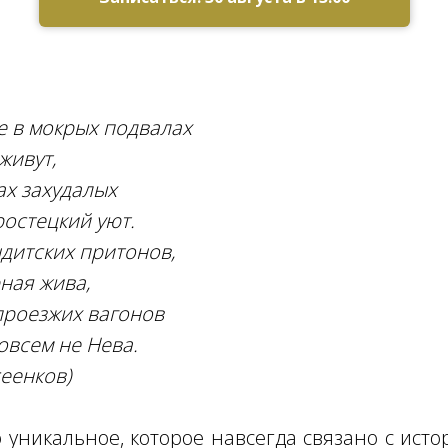
ке в мокрых подвалах
живут,
ах захудалых
ростецкий уют.
ндитских притонов,
ная жива,
проезжих вагонов
всем не Нева.
еенков)
 уникальное, которое навсегда связано с исто