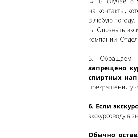
→ В случае от
на контакты, ко
в любую погоду.
→ Опознать экск
компании. Отдел
5. Обращаем
запрещено ку
спиртных нап
прекращения уча
6. Если экску
экскурсоводу в з
Обычно оставл