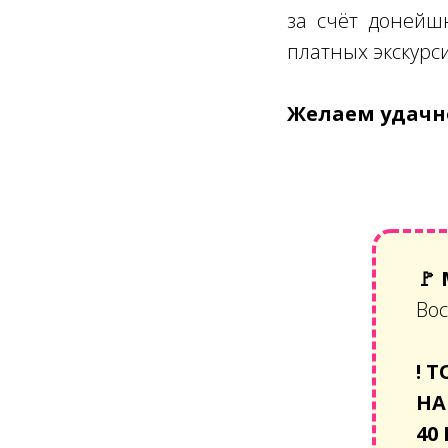
за счёт донейш
платных экскурс
Желаем удачно
🚩
Вос
!
Т
НА
40