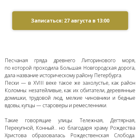
Ссылка на это место страницы:
#zapis
Записаться: 27 августа в 13:00
Песчаная гряда древнего Литоринового моря,
по которой проходила Большая Новгородская дорога,
дала название историческому району Петербурга.
Пески — в XVIII веке такое же захолустье, как район
Коломны: незатейливые, как их обитатели, деревянные
домишки, трудовой люд, мелкие чиновники и бедные
вдовы, купцы — староверы и ремесленники.
Т
акие говорящие улицы: Тележная, Дегтярная,
Перекупной, Конный... но благодаря храму Рождества
Христова образовалась Рождественская Слобода.