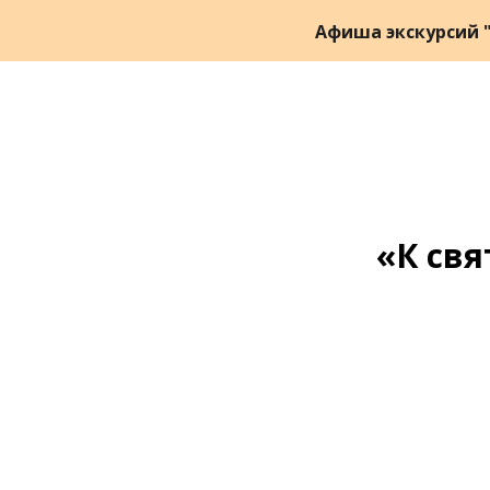
Афиша экскурсий "
«К свя
Ссылка на это место страницы:
#zapis