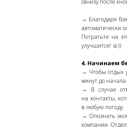
(внизу после кно
→ Благодаря Вам 
автоматически о
Потратьте на эт
улучшится! ☺))
4. Начинаем б
→ Чтобы отдых у
минут до начала 
→ В случае от
на контакты, ко
в любую погоду.
→ Опознать экск
компании. Отдел