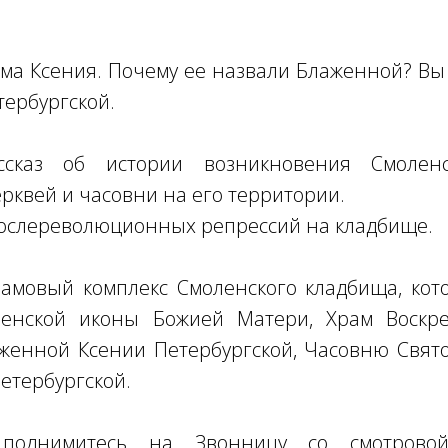
ама Ксения. Почему ее назвали Блаженной? Вы 
тербургской.
ссказ об истории возникновения Смоленс
ерквей и часовни на его территории.
послереволюционных репрессий на кладбище.
рамовый комплекс Смоленского кладбища, кот
енской иконы Божией Матери, Храм Воскре
женной Ксении Петербургской, Часовню Свят
Петербургской.
поднимитесь на Звонницу со смотрово