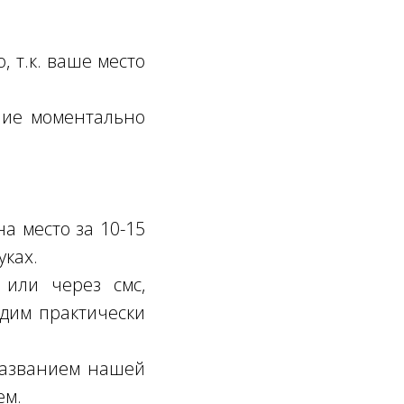
, т.к. ваше место
ение моментально
а место за 10-15
уках.
или через смс,
одим практически
 названием нашей
ем.