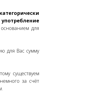
атегорически
 употребление
 основанием для
ую для Вас сумму
тому существуем
немного за счёт
м.