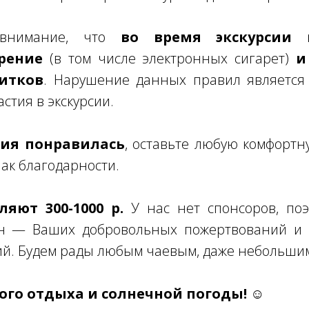
 внимание, что
во время экскурсии к
рение
(в том числе электронных сигарет)
и
итков
. Нарушение данных правил является
стия в экскурсии.
рсия понравилась
, оставьте любую комфортн
нак благодарности.
яют 300-1000 р.
У нас нет спонсоров, поэ
н — Ваших добровольных пожертвований и 
ий. Будем рады любым чаевым, даже небольши
го отдыха и солнечной погоды! ☺