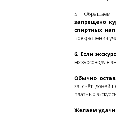
5. Обращаем
запрещено ку
спиртных нап
прекращения уча
6. Если экску
экскурсоводу в з
Обычно оставл
за счёт донейш
платных экскурс
Желаем удачно