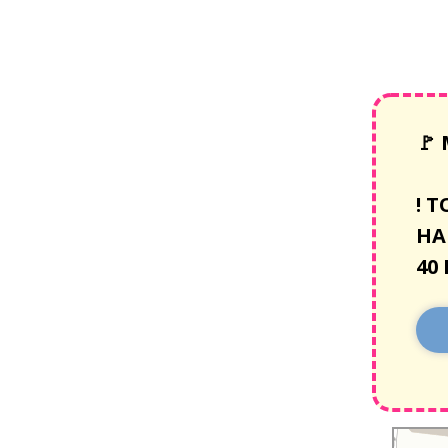
🚩
!
Т
НА
40
Санкт‑Пе