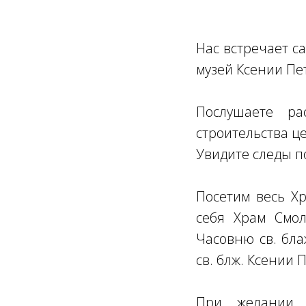
Нас встречает с
музей Ксении Пе
Послушаете ра
строительства ц
Увидите следы 
Посетим весь Х
себя Храм Смол
Часовню св. бла
св. блж. Ксении 
При желании 