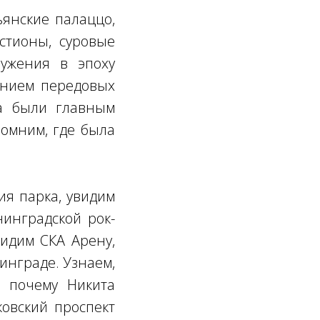
ьянские палаццо,
стионы, суровые
ружения в эпоху
ением передовых
да были главным
помним, где была
ия парка, увидим
нинградской рок-
видим СКА Арену,
инграде. Узнаем,
и почему Никита
ковский проспект