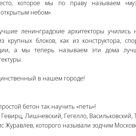
есто, которое мы по праву называем «му
 открытым небом».
учшие ленинградские архитекторы учились н
з крупных блоков, как из конструктора, сп
ции, а мы теперь называем эти дома луч
тектуры.
динственный в нашем городе!
ростой бетон так научить «петь»!
Гевирц, Лишневский, Гегелло, Васильковский, 
ис Журавлев, которого называли зодчим Москов