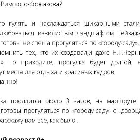
 Римского-Корсакова?
о гулять и наслаждаться шикарными стал
любоваться извилистым ландшафтом пейзаж
готовы не спеша прогуляться по «городу-саду»
помнить тех, кто их создавал,и даже Н.Г.Чер
я», то приходите, прогулка будет долгой, 
т места для отдыха и красивых кадров.
данно!
улка продлится около 3 часов, на маршруте 
 готовы прогуляться по «городу-саду» с «дворц
асскажу вам все, как было...
й возраст 0+