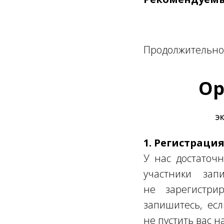
Продолжительнос
Ор
ЭК
1. Регистраци
У нас достаточн
участники за
не зарегистрир
запишитесь, ес
не пустить вас н