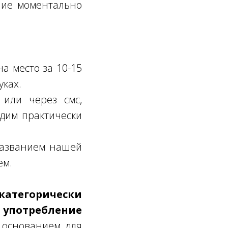
ение моментально
а место за 10-15
уках.
или через смс,
одим практически
 названием нашей
ем.
атегорически
 употребление
 основанием для