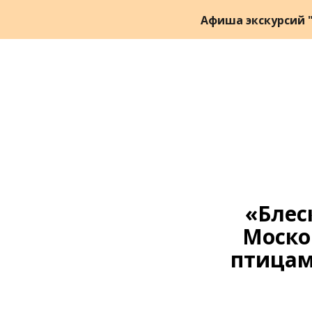
Афиша экскурсий "
«Блес
Моско
птицам