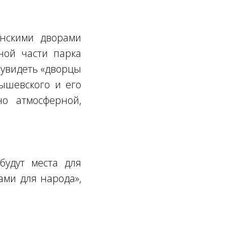
инскими дворами
ной части парка
, увидеть «дворцы
нышевского и его
но атмосферной,
будут места для
ами для народа»,