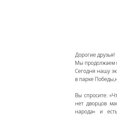
Ссылка на это место страницы:
#zapis
Дорогие друзья!
Мы продолжаем н
Сегодня нашу эк
в парке Победы,
Вы спросите: «Ч
нет дворцов ма
народа» и ест