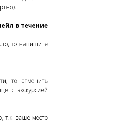
ртно).
мейл в течение
сто, то напишите
ти, то отменить
це с экскурсией
, т.к. ваше место