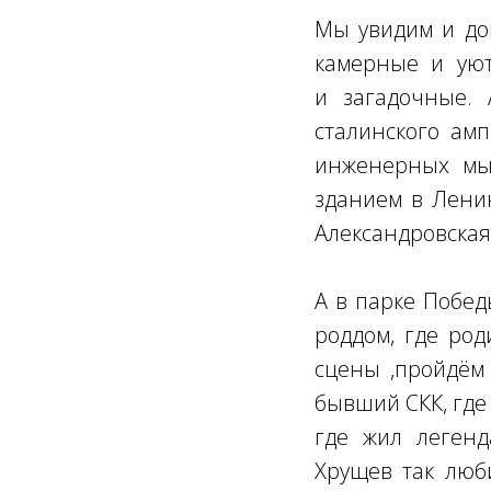
Мы увидим и дом
камерные и уют
и загадочные. 
сталинского ам
инженерных мыс
зданием в Ленин
Александровская
А в парке Побед
роддом, где род
сцены ,пройдём 
бывший СКК, где
где жил легенд
Хрущев так люби