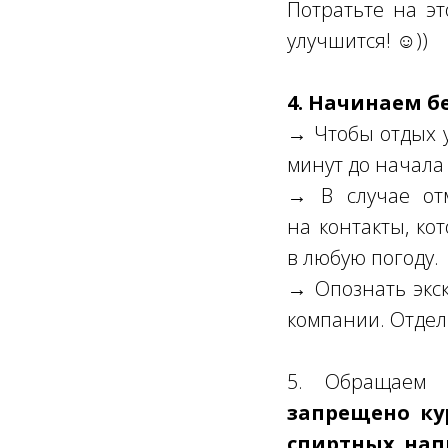
Потратьте на эт
улучшится! ☺))
4. Начинаем б
→ Чтобы отдых у
минут до начала 
→ В случае от
на контакты, ко
в любую погоду.
→ Опознать экск
компании. Отдел
5. Обращаем
запрещено ку
спиртных нап