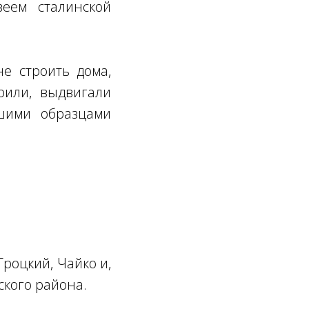
зеем сталинской
е строить дома,
орили, выдвигали
шими образцами
Троцкий, Чайко и,
ского района.