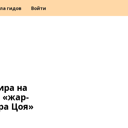
ла гидов
Войти
ира на
 «жар-
ра Цоя»