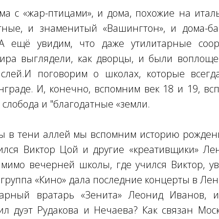
а с «жар-птицами», и дома, похожие на итал
ные, и знаменитый «Вашингтон», и дома-ба
А ещё увидим, что даже утилитарные соо
пира выглядели, как дворцы, и были воплощ
лей.И поговорим о школах, которые всег
граде. И, конечно, вспомним век 18 и 19, вс
 слобода и "благодатные «земли.
ы в тени аллей мы вспомним историю рожден
ился Виктор Цой и другие «креативщики» Ле
мимо вечерней школы, где учился Виктор, у
 группа «Кино» дала последние концерты в Лен
арный вратарь «Зенита» Леонид Иванов, 
л дуэт Рудакова и Нечаева? Как связан Мос