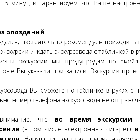
о 5 минут, и гарантируем, что Ваше настро
ез опозданий
дался, настоятельно рекомендуем приходить н
экскурсии и ждать экскурсовода с табличкой в р
мены экскурсии мы предупредим по емейл 
торые Вы указали при записи. Экскурсии пров
урсовода Вы сможете по табличке в руках с
ьно номер телефона экскурсовода не отправля
 внимание, что
во время экскурсии к
рение
(в том числе электронных сигарет)
и
итков
. Нарушение данных правил является