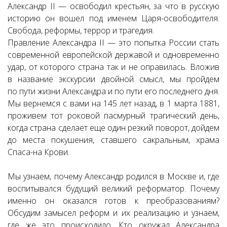
Александр II — освободил крестьян, за что в русскую
историю он вошел под именем Царя-освободителя.
Свобода, реформы, террор и трагедия.
Правление Александра II — это попытка России стать
современной европейской державой и одновременно
удар, от которого страна так и не оправилась. Вложив
в название экскурсии двойной смысл, мы пройдем
по пути жизни Александра и по пути его последнего дня.
Мы вернемся с вами на 145 лет назад, в 1 марта 1881,
проживем тот роковой пасмурный трагический день,
когда страна сделает еще один резкий поворот, дойдем
до места покушения, ставшего сакральным, храма
Спаса-на Крови.
Мы узнаем, почему Александр родился в Москве и, где
воспитывался будущий великий реформатор. Почему
именно он оказался готов к преобразованиям?
Обсудим замысел реформ и их реализацию и узнаем,
где же это происходило. Кто окружал Александра