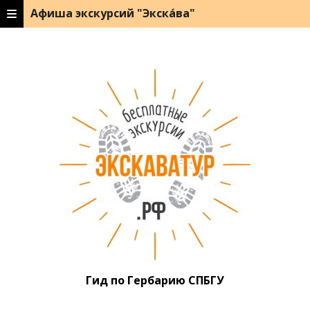
Афиша экскурсий "Экска́ва"
Гид по Гербарию СПБГУ