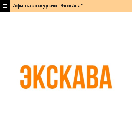
Афиша экскурсий "Экска́ва"