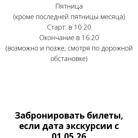
Пятница
(кроме последней пятницы месяца)
Старт: в 10:20
Окончание в 16:20
(возможно и позже, смотря по дорожной
обстановке)
Ссылка на это место страницы:
#18.04.25
Ссылка на это место страницы:
#10
Забронировать билеты,
если дата экскурсии
с
01.05.26