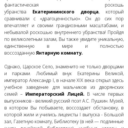
фантастическая роскошь
убранства
Екатерининского дворца
, который
сравнивали с «драгоценностью». Он до сих пор
впечатляет и своими грандиозными масштабами, и
небывалой роскошью внутреннего убранства! Пройдя
по великолепным залам, Вы также увидите уникальную,
единственную в мире и полностью
воссозданную
Янтарную комнату.
Однако, Царское Село, знаменито не только дворцами
и парками. Любимый внук Екатерины Великой,
император Александр I, в начале XIX века открыл здесь
учебное заведение для мальчиков из дворянских
семей –
Императорский Лицей.
В числе первых
выпускников - великий русский поэт А.С. Пушкин. Музей,
в котором Вы побываете, воссоздает обстановку, в
которой жили и учились лицеисты I выпуска - Большой
зал, Газетную комнату, Библиотеку (в ней — подлинные