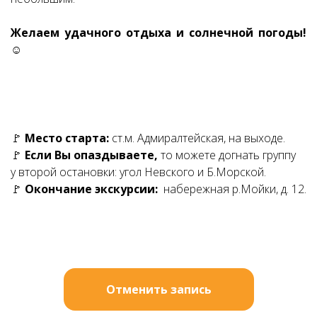
Желаем удачного отдыха и солнечной погоды!
☺
Ссылка на это место страницы:
#zapis
🚩
Место старта:
ст.м. Адмиралтейская, на выходе.
🚩
Если Вы опаздываете,
то можете догнать группу
у второй остановки: угол Невского и Б.Морской.
🚩
Окончание экскурсии:
набережная р.Мойки, д. 12.
Отменить запись