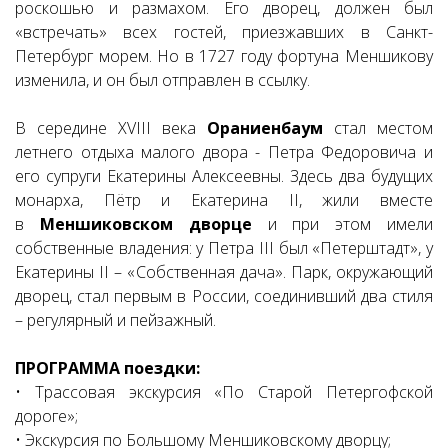
роскошью и размахом. Его дворец, должен был
«встречать» всех гостей, приезжавших в Санкт-
Петербург морем. Но в 1727 году фортуна Меншикову
изменила, и он был отправлен в ссылку.
В середине XVIII века
Ораниенбаум
стал местом
летнего отдыха малого двора - Петра Федоровича и
его супруги Екатерины Алексеевны. Здесь два будущих
монарха, Пётр и Екатерина II, жили вместе
в
Меншиковском дворце
и при этом имели
собственные владения: у Петра III был «Петерштадт», у
Екатерины II – «Собственная дача». Парк, окружающий
дворец, стал первым в России, соединивший два стиля
– регулярный и пейзажный.
ПРОГРАММА поездки:
• Трассовая экскурсия «По Старой Петергофской
дороге»;
• Экскурсия по Большому Меншиковскому дворцу;