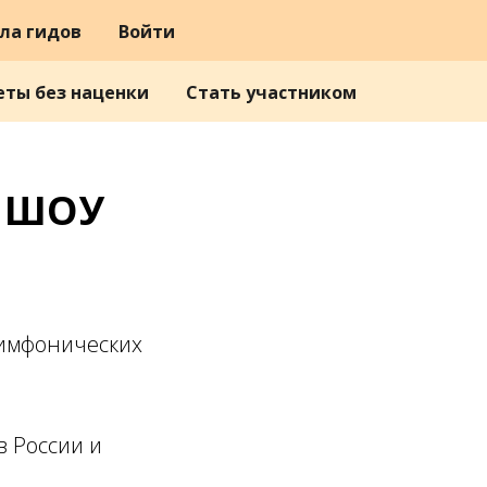
ла гидов
Войти
еты без наценки
Стать участником
D ШОУ
симфонических
 России и