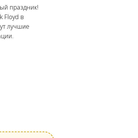
ный праздник!
 Floyd в
дут лучшие
ации.