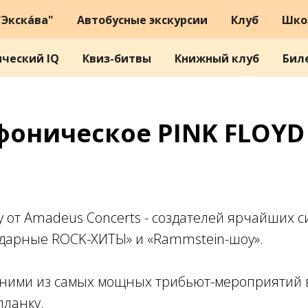
Экска́ва"
Автобусные экскурсии
Клуб
Шко
ический IQ
Квиз-битвы
Книжный клуб
Бил
оническое PINK FLOY
 от Amadeus Concerts - создателей ярчайших 
ндарные ROCK-ХИТЫ» и «Rammstein-шоу».
дними из самых мощных трибьют-мероприятий в
планку.