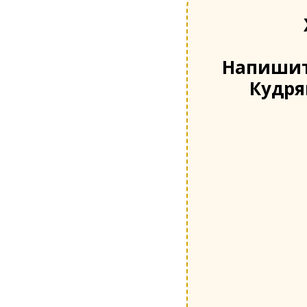
Напишит
Кудря