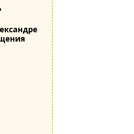
?
ександре
бщения