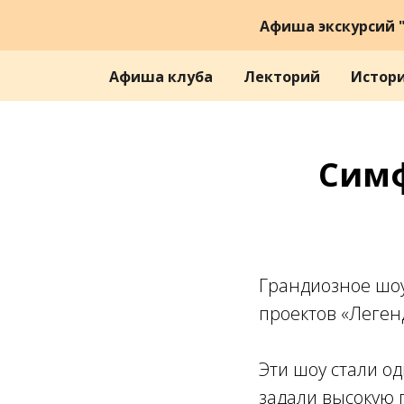
Афиша экскурсий "
Афиша клуба
Лекторий
Истор
Симф
Грандиозное шоу
проектов «Леге
Эти шоу стали о
задали высокую 