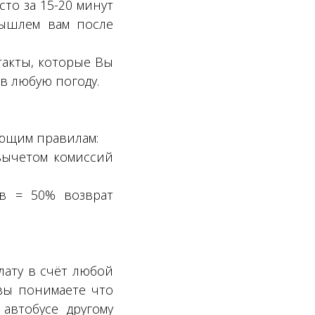
то за 15-20 минут
вышлем вам после
такты, которые Вы
в любую погоду.
ующим правилам:
 вычетом комиссий
ов = 50% возврат
лату в счёт любой
 вы понимаете что
автобусе другому