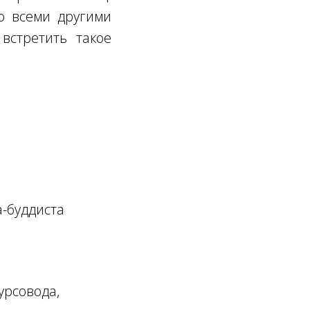
о всеми другими
встретить такое
-буддиста
урсовода,