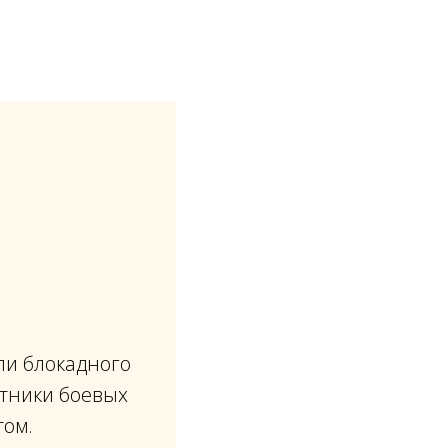
ли блокадного
стники боевых
том.