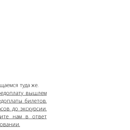
щаемся туда же.
редоплату вышлем
едоплаты билетов.
сов до экскурсии.
ите нам в ответ
ровании.