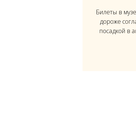
Билеты в муз
дороже согл
посадкой в 