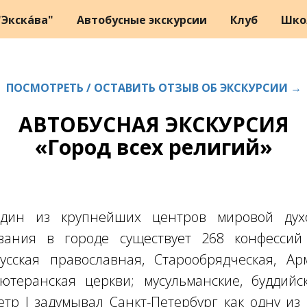
Экска́ва"
Автобусные экскурсии
Клуб
Шко
ПОСМОТРЕТЬ / ОСТАВИТЬ ОТЗЫВ ОБ ЭКСКУРСИИ →
АВТОБУСНАЯ ЭКСКУРСИЯ
«Город всех религий»
дин из крупнейших центров мировой духо
вания в городе существует 268 конфессий
усская православная, Старообрядческая, Арм
Лютеранская церкви; мусульманские, буддийс
тр I задумывал Санкт-Петербург как одну из