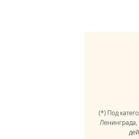
(*) Под кате
Ленинграда, 
дей