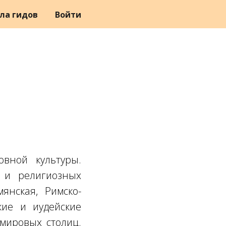
ла гидов
Войти
вной культуры.
 и религиозных
янская, Римско-
кие и иудейские
 мировых столиц.