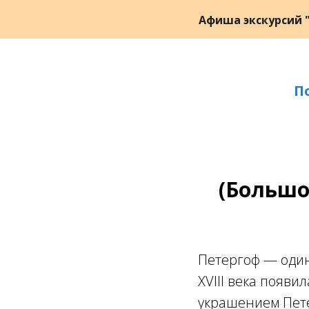
Афиша экскурсий "
П
(Большо
Петергоф — один
XVIII века появ
украшением Пете