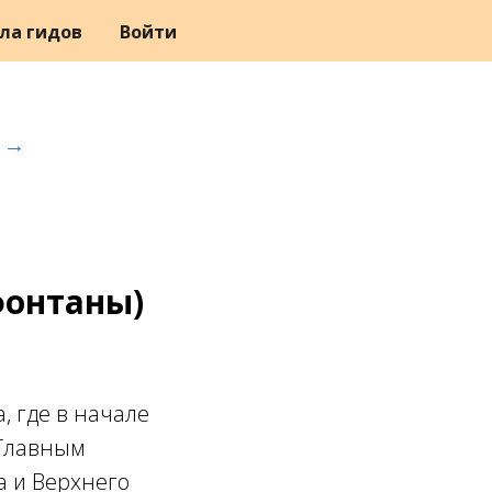
ла гидов
Войти
 →
фонтаны)
, где в начале
 Главным
а и Верхнего