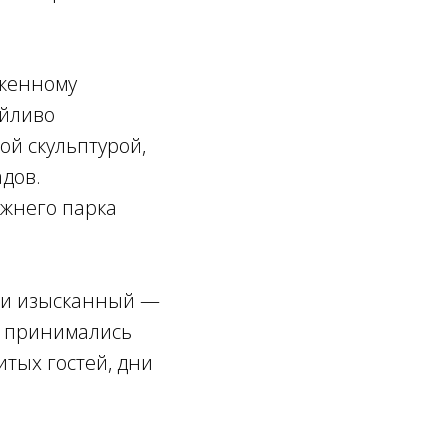
оженному
ейливо
й скульптурой,
дов.
ижнего парка
 и изысканный —
м принимались
тых гостей, дни