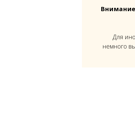
Внимание
Для ино
немного вы