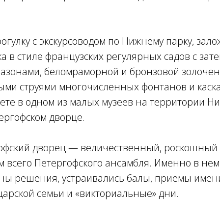
огулку с экскурсоводом по Нижнему парку, зал
ека в стиле французских регулярных садов с зат
зонами, беломраморной и бронзовой золочено
ми струями многочисленных фонтанов и каска
ете в одном из малых музеев на территории Н
ергофском дворце.
офский дворец — величественный, роскошный
м всего Петергофского ансамбля. Именно в не
ны решения, устраивались балы, приемы имени
царской семьи и «викториальные» дни.