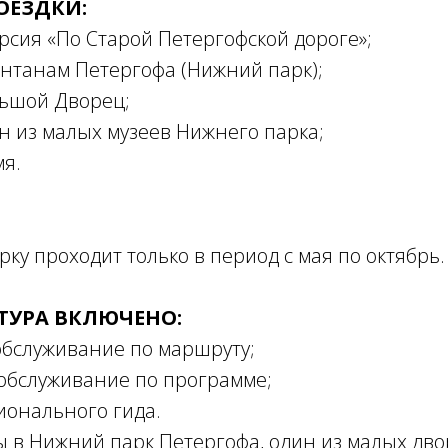
ОЕЗДКИ:
урсия «По Старой Петергофской дороге»;
фонтанам Петергофа (Нижний парк);
льшой Дворец;
ин из малых музеев Нижнего парка;
мя.
арку проходит только в период с мая по октябрь.
ТУРА ВКЛЮЧЕНО:
обслуживание по маршруту;
 обслуживание по программе;
ионального гида.
ы в Нижний парк Петергофа, один из малых дв