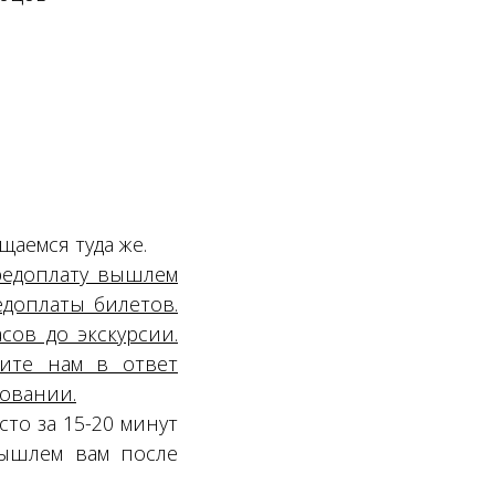
щаемся туда же.
редоплату вышлем
едоплаты билетов.
сов до экскурсии.
ите нам в ответ
ровании.
то за 15-20 минут
вышлем вам после