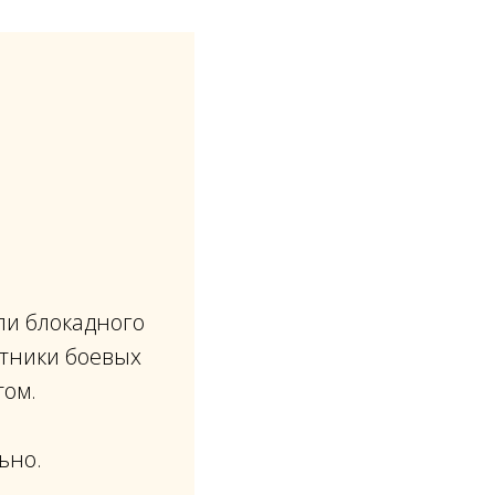
ли блокадного
стники боевых
том.
ьно.