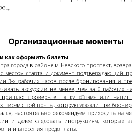
рец.
Организационные моменты
 и как оформить билеты
тра города в районе м. Невского проспект, возвра
 с местом старта и документ подтверждающий п
ии 3-х рабочих часов после бронирования и пр
чивать экскурсии не менее, чем за 6 рабочих ча
 пришло: проверьте папку «Спам» или напиш
х писем с той почты, которую указали при брони
ался, настоятельно рекомендуем приходить на мес
рсии и далее следовать инструкциям, которые 
они и внесения предоплаты.