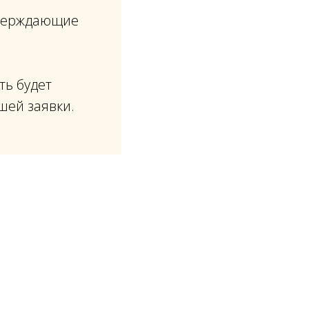
тверждающие
ть будет
шей заявки.