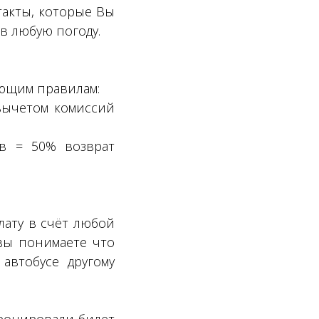
такты, которые Вы
в любую погоду.
ующим правилам:
 вычетом комиссий
ов = 50% возврат
лату в счёт любой
 вы понимаете что
автобусе другому