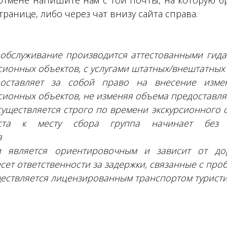
отмене напишите нам с той почты, на которую 
транице, либо через чат внизу сайта справа.
обслуживание производится аттестованными гидами
сионных объектов, с услугами штатных/внештатных 
оставляет за собой право на внесение изме
сионных объектов, не изменяя объема предоставля
существляется строго по времени экскурсионного 
ста к месту сбора группа начинает без 
я
 является ориентировочным и зависит от дор
сет ответственности за задержки, связанные с про
ествляется лицензированным транспортом туристи