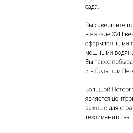
сада.
Вы совершите пр
в начале XVIII в
оформленными га
мощными водяны
Вы также побыва
и в Большом Пет
Большой Петерг
является центро
важные для стра
тезоименитства 