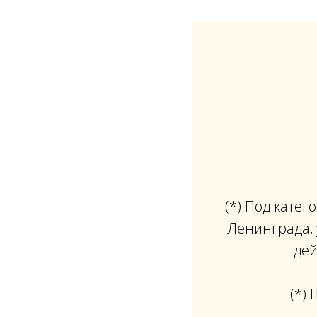
(*) Под кате
Ленинграда, 
дей
(*)