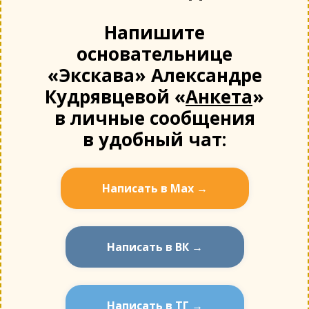
Напишите
основательнице
«Экскава» Александре
Кудрявцевой «
Анкета
»
в личные сообщения
в удобный чат:
Написать в Мах →
Написать в ВК →
Написать в ТГ →